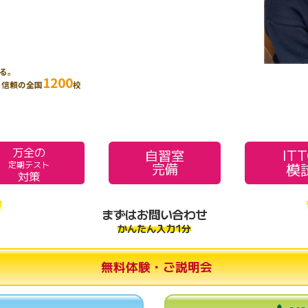
る。
1200
、信頼の全国
校
万全の
IT
自習室
模
定期テスト
完備
対策
まずはお問い合わせ
かんたん入力1分
無料体験・ご説明会