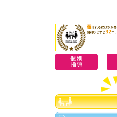
選
ばれるには訳があ
32
個別ひとすじ
年
個別
指導