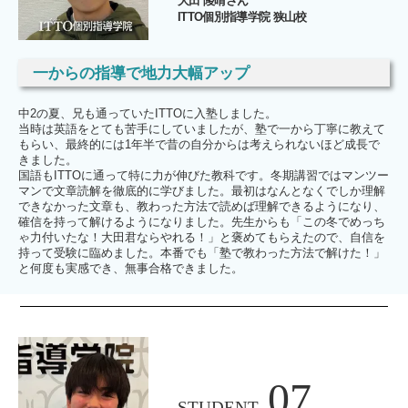
大田 陵晴さん
ITTO個別指導学院 狭山校
一からの指導で地力大幅アップ
中2の夏、兄も通っていたITTOに入塾しました。
当時は英語をとても苦手にしていましたが、塾で一から丁寧に教えて
もらい、最終的には1年半で昔の自分からは考えられないほど成長で
きました。
国語もITTOに通って特に力が伸びた教科です。冬期講習ではマンツー
マンで文章読解を徹底的に学びました。最初はなんとなくでしか理解
できなかった文章も、教わった方法で読めば理解できるようになり、
確信を持って解けるようになりました。先生からも「この冬でめっち
ゃ力付いたな！大田君ならやれる！」と褒めてもらえたので、自信を
持って受験に臨めました。本番でも「塾で教わった方法で解けた！」
と何度も実感でき、無事合格できました。
07
STUDENT