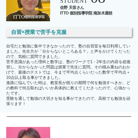
STUDENT
佐野 天音さん
ITTO 個別指導学院 南加木屋校
自習
×
授業で苦手を克服
自宅だと勉強に集中できなかったので、塾の自習室を毎日利用してい
ました。先生方が「分からないところある？」と声をかけてくだった
ので、気軽に質問できました。
苦手意識があった理科と数学は、塾のワークで1・2年生の内容を総復
習し、分からなかった問題は授業で先生に質問。その積み重ねのおか
げで、最後のテストでは、今まで平均点くらいだった数学で平均点＋
10点以上取る事ができました。
進路に悩んでいた時は、教室長が残りの期間で何を勉強すべきか、ど
の教科で何点取ればいいか具体的に教えてくださったので、心強かっ
たです。
受験を通して勉強の大切さを知る事ができたので、高校でも勉強を頑
張ります！