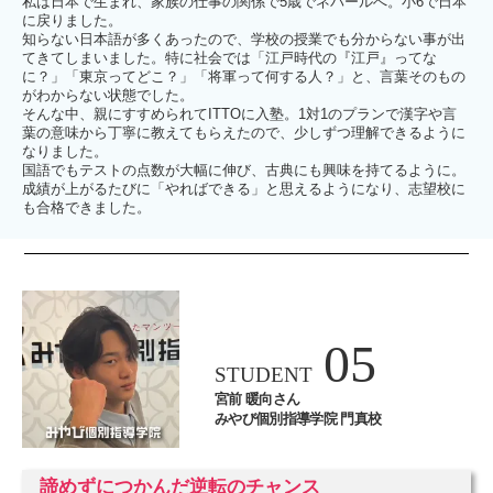
私は日本で生まれ、家族の仕事の関係で5歳でネパールへ。小6で日本
に戻りました。
知らない日本語が多くあったので、学校の授業でも分からない事が出
てきてしまいました。特に社会では「江戸時代の『江戸』ってな
に？」「東京ってどこ？」「将軍って何する人？」と、言葉そのもの
がわからない状態でした。
そんな中、親にすすめられてITTOに入塾。1対1のプランで漢字や言
葉の意味から丁寧に教えてもらえたので、少しずつ理解できるように
なりました。
国語でもテストの点数が大幅に伸び、古典にも興味を持てるように。
成績が上がるたびに「やればできる」と思えるようになり、志望校に
も合格できました。
05
STUDENT
宮前 暖向さん
みやび個別指導学院 門真校
諦めずにつかんだ逆転のチャンス