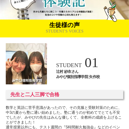
生徒様の声
STUDENT'S VOICES
01
STUDENT
辻村 紗衣さん
みやび個別指導学院 矢作校
先生と二人三脚で合格
数学と英語に苦手意識があったので、その克服と受験対策のために、
中3の夏から塾に通い始めました。塾に通うのが初めてでとても不安
でしたが、みやびの先生はみんな優しくて、全教科の成績を上げるこ
とができました！
通常授業以外にも、テスト週間の『5時間耐久勉強会』などのイベン