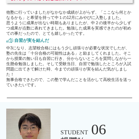
他塾に行っていましたがなかなか成績が上がらず、「ここなら何とか
なるかも」と希望を持って中１の12月にみやびに入塾しました。
思うように成果が出ない時期もありましたが、中２の後半から少しず
つ成果が点数に表れてきました。勉強した成果を実感できたのが初め
ての事だったので、とても嬉しかったです。
自習が実を結んだ
中3になり、志望校合格にはもう少し頑張りが必要な状況でしたが、
塾の先生は「十分合格の可能性はある」と励ましてくれました。そこ
から授業の無い日も自習に行き、分からないところを質問しながら一
生懸命勉強しました。そして受験当日、自習で勉強したところが入試
問題に出てきて解けた時、今までの頑張りが実を結んだ気がしまし
た！
無事合格できたので、この塾で学んだことを活かして高校生活を送っ
ていきたいです。
06
STUDENT