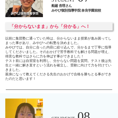
船越 杏理さん
みやび個別指導学院 奈良学園前校
「分からないまま」から「分かる」へ！
以前に集団塾に通っていた時は、分からないまま授業が進み困ってし
まった事があり、みやびへの転塾を決めました。
みやびでは、自分に合った内容に絞り込んで、分かるまで丁寧に指導
してくださいました。そのおかげで苦手教科でも解ける問題が増え、
得意な教科ではさらに力を伸ばす事ができました！
テスト前には自習室を利用し、分からない問題を質問。テスト後は先
生と一緒に解き直すという流れを確立し、受験に向けて力を付けてい
きました。
親身になって教えてくださる先生のおかげで合格を勝ちとる事ができ
たのだと思います！
08