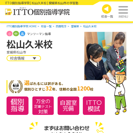
ITTO個別指導学院 | 松山久米校 | 愛媛県松山市の学習塾
ITTO個別指導学院 HOME
校舎一覧
四国地方
愛媛県
松山久米校
小
中
高
マンツーマン指導
松山久米校
愛媛県松山市
校舎情報
選
ばれるには訳がある。
32
1200
個別ひとすじ
年、信頼の全国
校
個別
万全の
ITTO
自習室
指導
模試
定期テスト
完備
対策
まずはお問い合わせ