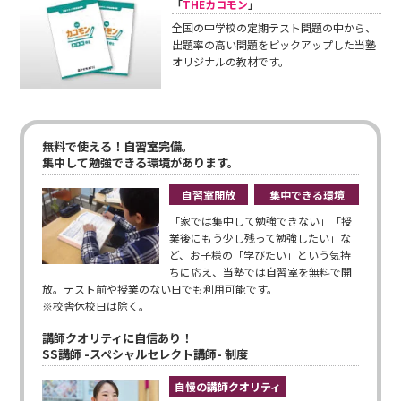
「
THEカコモン
」
全国の中学校の定期テスト問題の中から、
出題率の高い問題をピックアップした当塾
オリジナルの教材です。
無料で使える！自習室完備。
集中して勉強できる環境があります。
自習室開放
集中できる環境
「家では集中して勉強できない」「授
業後にもう少し残って勉強したい」な
ど、お子様の「学びたい」という気持
ちに応え、当塾では自習室を無料で開
放。テスト前や授業のない日でも利用可能です。
※校舎休校日は除く。
講師クオリティに自信あり！
SS講師 -スペシャルセレクト講師- 制度
自慢の講師クオリティ