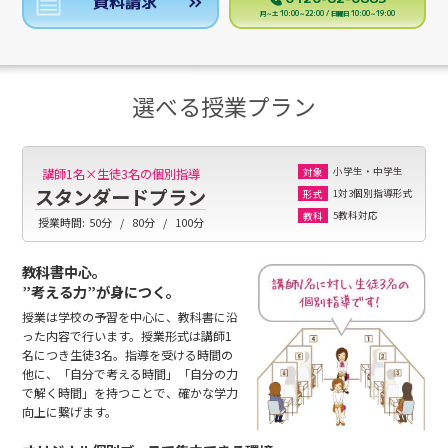
資料請求
月～土 10:00～22:00 / 日曜日 10:00～19:00
選べる授業プラン
小学生・中学生
講師1名×生徒3名の個別指導
対象
スタンダードプラン
1対3個別指導形式
形式
5教科対応
教科
授業時間:
50分
80分
100分
教科書中心。
”考える力”が身につく。
授業は学校の予習を中心に、教科書に沿
った内容で行います。授業形式は講師1
名につき生徒3名。指導を受ける時間の
他に、「自分で考える時間」「自分の力
で解く時間」を持つことで、確かな学力
向上に繋げます。