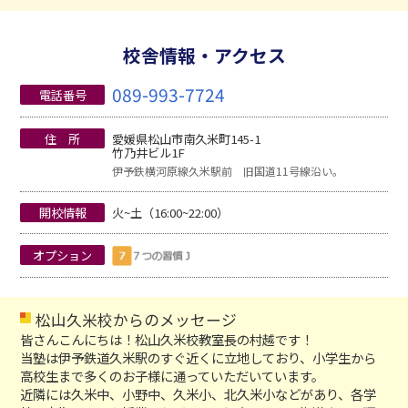
校舎情報・アクセス
089-993-7724
電話番号
住 所
愛媛県松山市南久米町145-1
竹乃井ビル1F
伊予鉄横河原線久米駅前 旧国道11号線沿い。
開校情報
火~土（16:00~22:00）
オプション
松山久米校からのメッセージ
皆さんこんにちは！松山久米校教室長の村越です！
当塾は伊予鉄道久米駅のすぐ近くに立地しており、小学生から
高校生まで多くのお子様に通っていただいています。
近隣には久米中、小野中、久米小、北久米小などがあり、各学