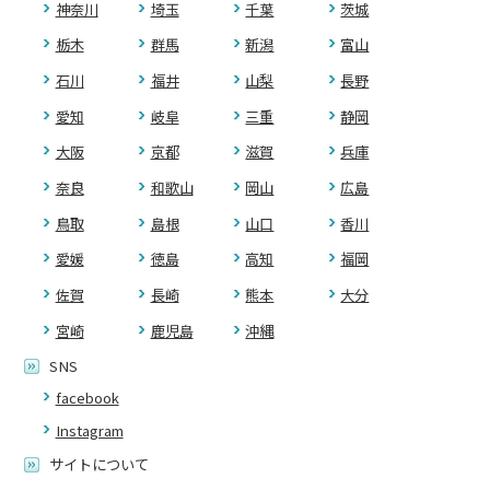
神奈川
埼玉
千葉
茨城
栃木
群馬
新潟
富山
石川
福井
山梨
長野
愛知
岐阜
三重
静岡
大阪
京都
滋賀
兵庫
奈良
和歌山
岡山
広島
鳥取
島根
山口
香川
愛媛
徳島
高知
福岡
佐賀
長崎
熊本
大分
宮崎
鹿児島
沖縄
SNS
facebook
Instagram
サイトについて