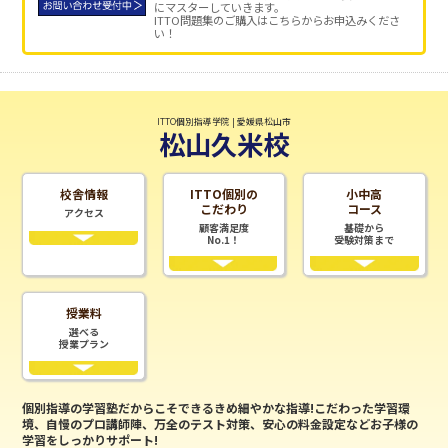
にマスターしていきます。
ITTO問題集のご購入はこちらからお申込みくださ
い！
ITTO個別指導学院 | 愛媛県松山市
松山久米校
校舎情報
ITTO個別の
小中高
こだわり
コース
アクセス
顧客満足度
基礎から
No.1！
受験対策まで
授業料
選べる
授業プラン
個別指導の学習塾だからこそできるきめ細やかな指導!こだわった学習環
境、自慢のプロ講師陣、万全のテスト対策、安心の料金設定などお子様の
学習をしっかりサポート!