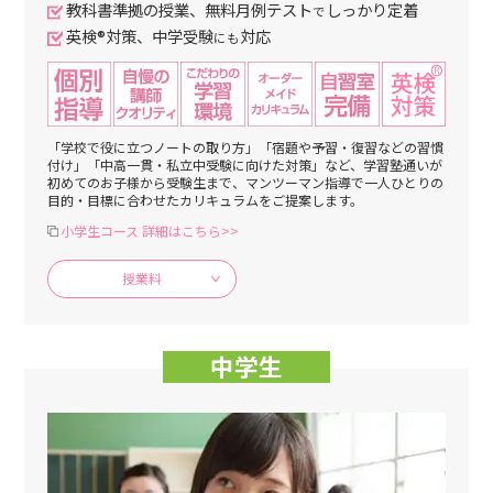
教科書準拠の授業、無料月例テスト
しっかり定着
で
英検®対策、中学受験
対応
にも
「学校で役に立つノートの取り方」「宿題や予習・復習などの習慣
付け」「中高一貫・私立中受験に向けた対策」など、学習塾通いが
初めてのお子様から受験生まで、マンツーマン指導で一人ひとりの
目的・目標に合わせたカリキュラムをご提案します。
小学生コース 詳細はこちら>>
授業料
中学生