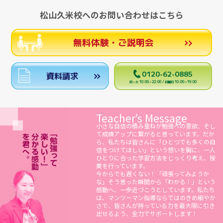
松山久米校へのお問い合わせはこちら
無料体験・ご説明会
0120-62-0885
資料請求
月～土 10:00～22:00 / 日曜日 10:00～19:00
Teacher’s Message
小さな自信の積み重ねが勉強への意欲、そし
て成績アップに繋がると思っています。だか
ら、私たちは皆さんに「ひとつでも多くの自
信をつけてほしい」という想いを胸に、一人
ひとりに合った学習方法をじっくり考え、授
業を行っています。
今からでも遅くない！「頑張ってみようか
な」そう思った瞬間から「わかる！」という
感動へ、一歩近づこうとしています。私たち
は、マンツーマン指導ならではのきめ細やか
さで、皆さんが持っている力を最大限に引き
出せるよう、全力でサポートします！