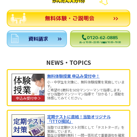
かんたん入力1分
無料体験・ご説明会
0120-62-0885
資料請求
月～土 10:00～22:00 / 日曜日 10:00～19:00
NEWS・TOPICS
無料体験授業 申込み受付中！
小・中学生を対象に、無料体験授業を実施していま
す。
ご希望の1教科を50分マンツーマンで指導します。
ぜひ当塾のマンツーマン指導で「分かる！」感動を
体感してみてください。
定期テストに直結！当塾オリジナル
「ITTO模試」
当塾では定期テスト対策として「テストターボ」を
実施しています。
塾生は受験料無料！一問一答形式で重要語句を確実