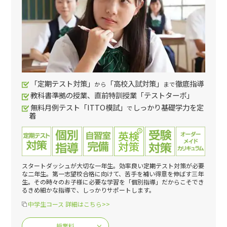
「定期テスト対策」
「高校入試対策」
徹底指導
から
まで
教科書準拠の授業、直前特訓授業「テストターボ」
無料月例テスト「ITTO模試」
しっかり基礎学力を定
で
着
スタートダッシュが大切な一年生。効率良い定期テスト対策が必要
な二年生。第一志望校合格に向けて、苦手を補い得意を伸ばす三年
生。その時々のお子様に必要な学習を「個別指導」だからこそでき
るきめ細かな指導で、しっかりサポートします。
中学生コース 詳細はこちら>>
授業料