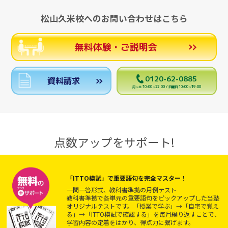
松山久米校へのお問い合わせはこちら
無料体験・ご説明会
0120-62-0885
資料請求
月～土 10:00～22:00 / 日曜日 10:00～19:00
点数アップをサポート!
「ITTO模試」で重要語句を完全マスター！
一問一答形式、教科書準拠の月例テスト
教科書準拠で各単元の重要語句をピックアップした当塾
オリジナルテストです。「授業で学ぶ」→「自宅で覚え
る」→「ITTO模試で確認する」を毎月繰り返すことで、
学習内容の定着をはかり、得点力に繋げます。