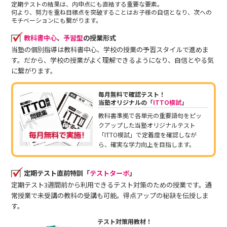
定期テストの結果は、内申点にも直結する重要な要素。
何より、努力を重ね目標点を突破することはお子様の自信となり、次への
モチベーションにも繋がります。
教科書中心
、
予習型
の授業形式
当塾の個別指導は教科書中心、学校の授業の予習スタイルで進めま
す。だから、学校の授業がよく理解できるようになり、自信とやる気
に繋がります。
毎月無料で確認テスト！
当塾オリジナルの「
ITTO模試
」
教科書準拠で各単元の重要語句をピッ
クアップした当塾オリジナルテスト
「ITTO模試」で定着度を確認しなが
ら、確実な学力向上を目指します。
定期テスト直前特訓「
テストターボ
」
定期テスト3週間前から利用できるテスト対策のための授業です。通
常授業で未受講の教科の受講も可能。得点アップの秘訣を伝授しま
す。
テスト対策用教材！