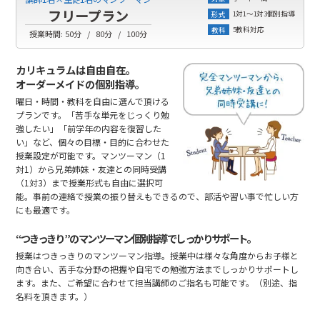
フリープラン
1対1～1対3個別指導
形式
5教科対応
教科
授業時間:
50分
80分
100分
カリキュラムは自由自在。
オーダーメイドの個別指導。
曜日・時間・教科を自由に選んで頂ける
プランです。「苦手な単元をじっくり勉
強したい」「前学年の内容を復習した
い」など、個々の目標・目的に合わせた
授業設定が可能です。マンツーマン（1
対1）から兄弟姉妹・友達との同時受講
（1対3）まで授業形式も自由に選択可
能。事前の連絡で授業の振り替えもできるので、部活や習い事で忙しい方
にも最適です。
“つきっきり”のマンツーマン個別指導でしっかりサポート。
授業はつきっきりのマンツーマン指導。授業中は様々な角度からお子様と
向き合い、苦手な分野の把握や自宅での勉強方法までしっかりサポートし
ます。また、ご希望に合わせて担当講師のご指名も可能です。（別途、指
名料を頂きます。）