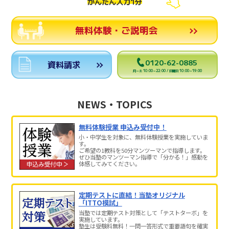
かんたん入力1分
無料体験・ご説明会
0120-62-0885
資料請求
月～土 10:00～22:00 / 日曜日 10:00～19:00
NEWS・TOPICS
無料体験授業 申込み受付中！
小・中学生を対象に、無料体験授業を実施していま
す。
ご希望の1教科を50分マンツーマンで指導します。
ぜひ当塾のマンツーマン指導で「分かる！」感動を
体感してみてください。
定期テストに直結！当塾オリジナル
「ITTO模試」
当塾では定期テスト対策として「テストターボ」を
実施しています。
塾生は受験料無料！一問一答形式で重要語句を確実