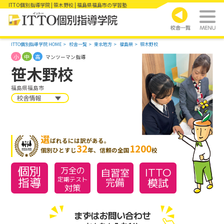
ITTO個別指導学院 | 笹木野校 | 福島県福島市の学習塾
ITTO個別指導学院 HOME
校舎一覧
東北地方
福島県
笹木野校
小
中
高
マンツーマン指導
笹木野校
福島県福島市
校舎情報
選
ばれるには訳がある。
32
1200
個別ひとすじ
年、信頼の全国
校
個別
万全の
ITTO
自習室
指導
模試
定期テスト
完備
対策
まずはお問い合わせ