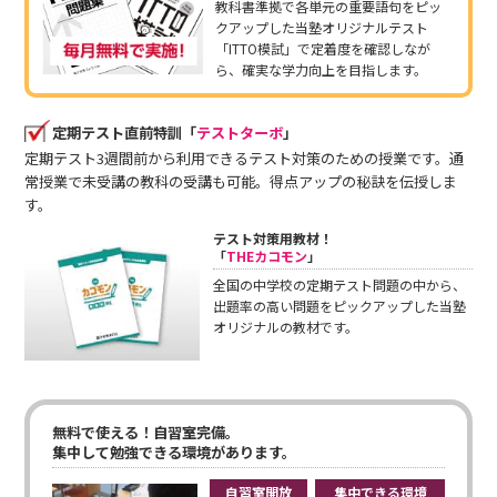
教科書準拠で各単元の重要語句をピッ
クアップした当塾オリジナルテスト
「ITTO模試」で定着度を確認しなが
ら、確実な学力向上を目指します。
定期テスト直前特訓「
テストターボ
」
定期テスト3週間前から利用できるテスト対策のための授業です。通
常授業で未受講の教科の受講も可能。得点アップの秘訣を伝授しま
す。
テスト対策用教材！
「
THEカコモン
」
全国の中学校の定期テスト問題の中から、
出題率の高い問題をピックアップした当塾
オリジナルの教材です。
無料で使える！自習室完備。
集中して勉強できる環境があります。
自習室開放
集中できる環境