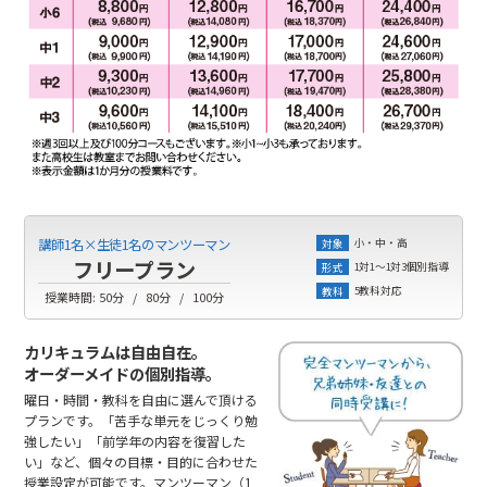
小・中・高
講師1名×生徒1名のマンツーマン
対象
フリープラン
1対1～1対3個別指導
形式
5教科対応
教科
授業時間:
50分
80分
100分
カリキュラムは自由自在。
オーダーメイドの個別指導。
曜日・時間・教科を自由に選んで頂ける
プランです。「苦手な単元をじっくり勉
強したい」「前学年の内容を復習した
い」など、個々の目標・目的に合わせた
授業設定が可能です。マンツーマン（1