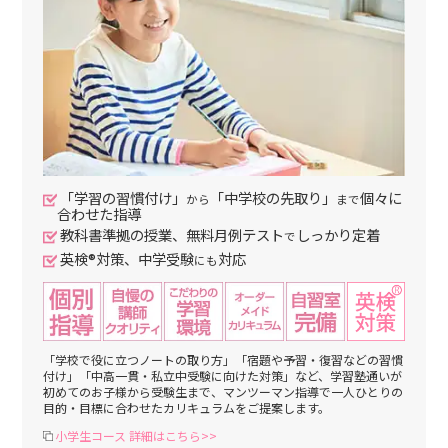
「学習の習慣付け」
「中学校の先取り」
個々に
から
まで
合わせた指導
教科書準拠の授業、無料月例テスト
しっかり定着
で
英検®対策、中学受験
対応
にも
「学校で役に立つノートの取り方」「宿題や予習・復習などの習慣
付け」「中高一貫・私立中受験に向けた対策」など、学習塾通いが
初めてのお子様から受験生まで、マンツーマン指導で一人ひとりの
目的・目標に合わせたカリキュラムをご提案します。
小学生コース 詳細はこちら>>