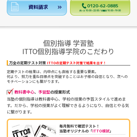
0120-62-0885
資料請求
月～土 10:00～22:00 / 日曜日 10:00～19:00
個別指導 学習塾
ITTO個別指導学院のこだわり
万全の定期テスト対策
ITTOの定期テスト対策で結果を出す！
定期テストの結果は、内申点にも直結する重要な要素。
何より、努力を重ね目標点を突破することはお子様の自信となり、次への
モチベーションにも繋がります。
教科書中心
、
予習型
の授業形式
当塾の個別指導は教科書中心、学校の授業の予習スタイルで進めま
す。だから、学校の授業がよく理解できるようになり、自信とやる気
に繋がります。
毎月無料で確認テスト！
当塾オリジナルの「
ITTO模試
」