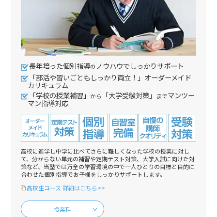
長年培った個別指導
ノウハウでしっかりサポート
の
「部活や習いごともしっかり両立！」オーダーメイド
カリキュラム
「学校の授業補習」
「大学受験対策」
マンツー
から
まで
マン指導対応
高校に進学し中学に比べてさらに難しくなった学校の授業に対し
て、分からない単元の補習や定期テスト対策、大学入試に向けた対
策など、当塾では万全の学習環境の中で一人ひとりの目標と目的に
合わせた個別指導でお子様をしっかりサポートします。
高校生コース 詳細はこちら>>
授業料