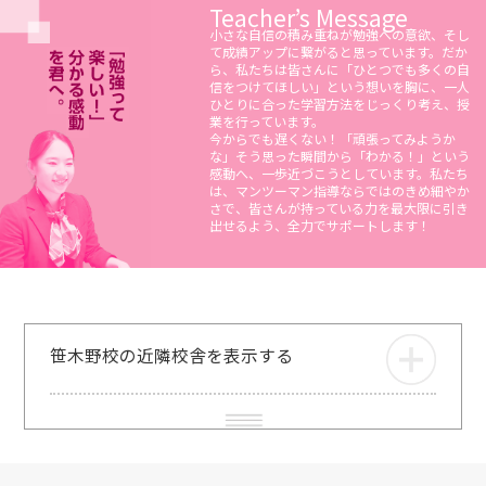
Teacher’s Message
小さな自信の積み重ねが勉強への意欲、そし
て成績アップに繋がると思っています。だか
ら、私たちは皆さんに「ひとつでも多くの自
信をつけてほしい」という想いを胸に、一人
ひとりに合った学習方法をじっくり考え、授
業を行っています。
今からでも遅くない！「頑張ってみようか
な」そう思った瞬間から「わかる！」という
感動へ、一歩近づこうとしています。私たち
は、マンツーマン指導ならではのきめ細やか
さで、皆さんが持っている力を最大限に引き
出せるよう、全力でサポートします！
笹木野校の近隣校舎を表示する