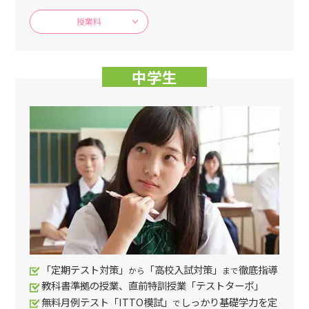
授業料
中学生
「定期テスト対策」
「高校入試対策」
徹底指導
から
まで
教科書準拠の授業、直前特訓授業「テストターボ」
無料月例テスト「ITTO模試」
しっかり基礎学力を定
で