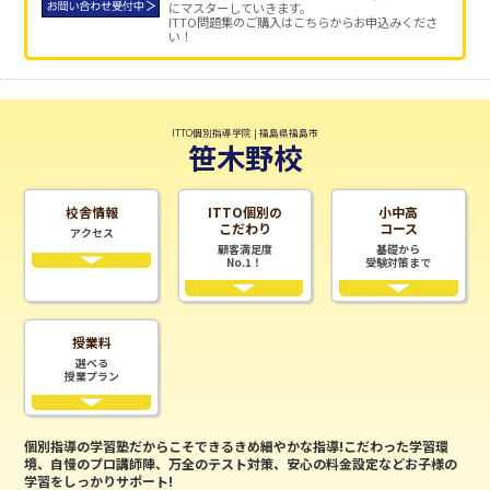
にマスターしていきます。
ITTO問題集のご購入はこちらからお申込みくださ
い！
ITTO個別指導学院 | 福島県福島市
笹木野校
校舎情報
ITTO個別の
小中高
こだわり
コース
アクセス
顧客満足度
基礎から
No.1！
受験対策まで
授業料
選べる
授業プラン
個別指導の学習塾だからこそできるきめ細やかな指導!こだわった学習環
境、自慢のプロ講師陣、万全のテスト対策、安心の料金設定などお子様の
学習をしっかりサポート!