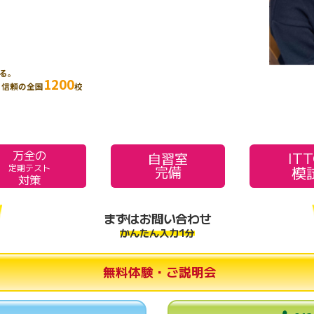
る。
1200
、信頼の全国
校
万全の
IT
自習室
模
定期テスト
完備
対策
まずはお問い合わせ
かんたん入力1分
無料体験・ご説明会