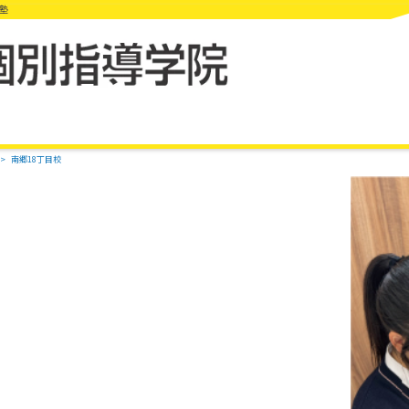
習塾
南郷18丁目校