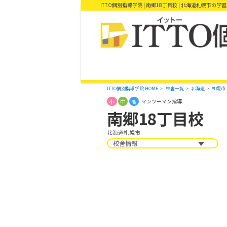
ITTO個別指導学院 | 南郷18丁目校 | 北海道札幌市の学
ITTO個別指導学院 HOME
校舎一覧
北海道
札幌市
小
中
高
マンツーマン指導
南郷18丁目校
北海道札幌市
校舎情報