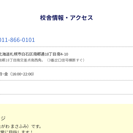
校舎情報・アクセス
011-866-0101
北海道札幌市白石区南郷通18丁目南4-10
南郷18丁目南交差点南西角。（3番出口信号横断すぐ）
月~金（16:00~22:00）
ージ
たがわ まさふみ）です。
を常に目指します！