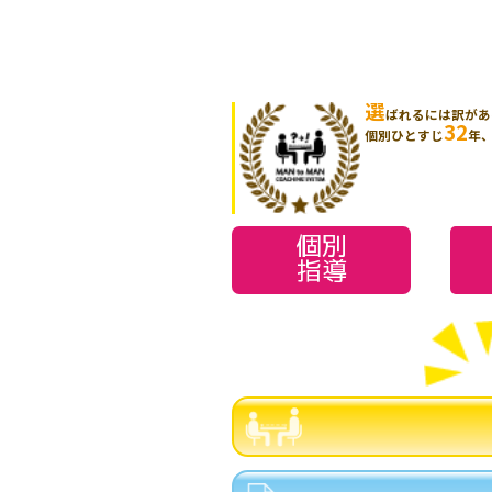
選
ばれるには訳があ
32
個別ひとすじ
年
個別
指導