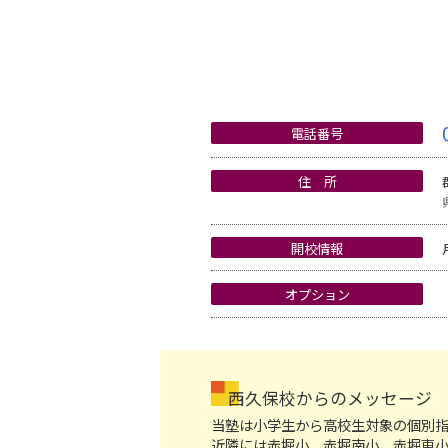
電話番号
住 所
開校情報
オプション
西久保校からのメッセージ
当塾は小学生から高校生対象の個別
近隣には赤堀小、赤堀南小、赤堀東