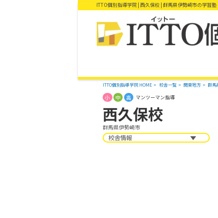
ITTO個別指導学院 | 西久保校 | 群馬県伊勢崎市の学習塾
ITTO個別指導学院 HOME
校舎一覧
関東地方
群馬
小
中
高
マンツーマン指導
西久保校
群馬県伊勢崎市
校舎情報