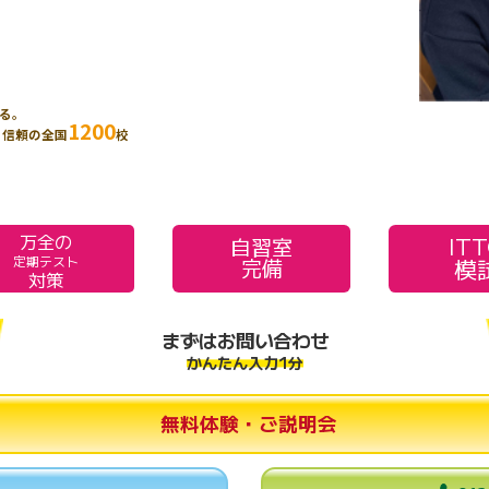
る。
1200
、信頼の全国
校
万全の
IT
自習室
模
定期テスト
完備
対策
まずはお問い合わせ
かんたん入力1分
無料体験・ご説明会