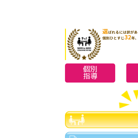
選
ばれるには訳があ
32
個別ひとすじ
年
個別
指導