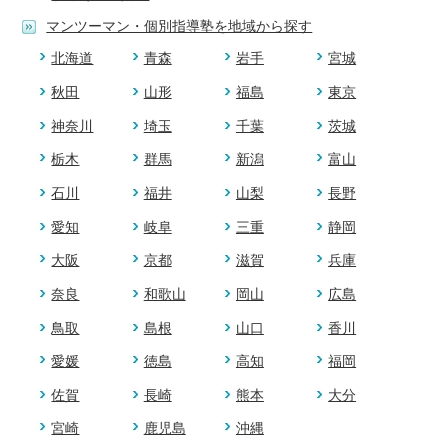
マンツーマン・個別指導塾を地域から探す
北海道
青森
岩手
宮城
秋田
山形
福島
東京
神奈川
埼玉
千葉
茨城
栃木
群馬
新潟
富山
石川
福井
山梨
長野
愛知
岐阜
三重
静岡
大阪
京都
滋賀
兵庫
奈良
和歌山
岡山
広島
鳥取
島根
山口
香川
愛媛
徳島
高知
福岡
佐賀
長崎
熊本
大分
宮崎
鹿児島
沖縄