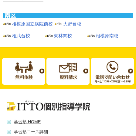
南区
相模原国立病院前校
大野台校
相武台校
東林間校
相模原南校
学習塾 HOME
学習塾コース詳細