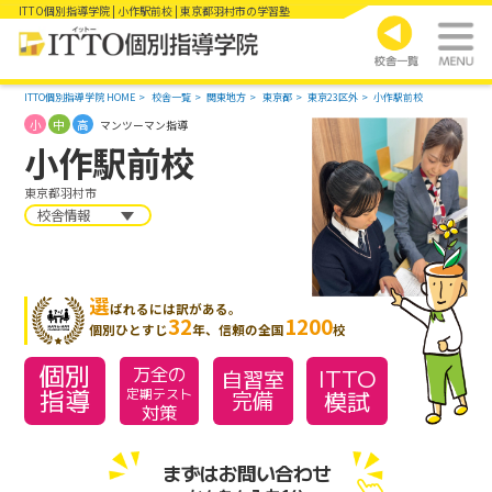
ITTO個別指導学院 | 小作駅前校 | 東京都羽村市の学習塾
ITTO個別指導学院 HOME
校舎一覧
関東地方
東京都
東京23区外
小作駅前校
小
中
高
マンツーマン指導
小作駅前校
東京都羽村市
校舎情報
選
ばれるには訳がある。
32
1200
個別ひとすじ
年、信頼の全国
校
個別
万全の
ITTO
自習室
指導
模試
定期テスト
完備
対策
まずはお問い合わせ