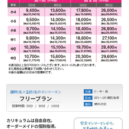
小・中・高
講師1名×生徒1名のマンツーマン
対象
フリープラン
1対1～1対3個別指導
形式
5教科対応
教科
授業時間:
50分
80分
100分
カリキュラムは自由自在。
オーダーメイドの個別指導。