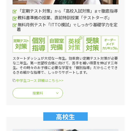
「定期テスト対策」
「高校入試対策」
徹底指導
から
まで
教科書準拠の授業、直前特訓授業「テストターボ」
無料月例テスト「ITTO模試」
しっかり基礎学力を定
で
着
スタートダッシュが大切な一年生。効率良い定期テスト対策が必要
な二年生。第一志望校合格に向けて、苦手を補い得意を伸ばす三年
生。その時々のお子様に必要な学習を「個別指導」だからこそでき
るきめ細かな指導で、しっかりサポートします。
中学生コース 詳細はこちら>>
授業料
高校生