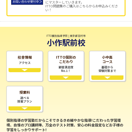
にマスターしていきます。
ITTO問題集のご購入はこちらからお申込みくださ
い！
ITTO個別指導学院 | 東京都羽村市
小作駅前校
校舎情報
ITTO個別の
小中高
こだわり
コース
アクセス
顧客満足度
基礎から
No.1！
受験対策まで
授業料
選べる
授業プラン
個別指導の学習塾だからこそできるきめ細やかな指導!こだわった学習環
境、自慢のプロ講師陣、万全のテスト対策、安心の料金設定などお子様の
学習をしっかりサポート!