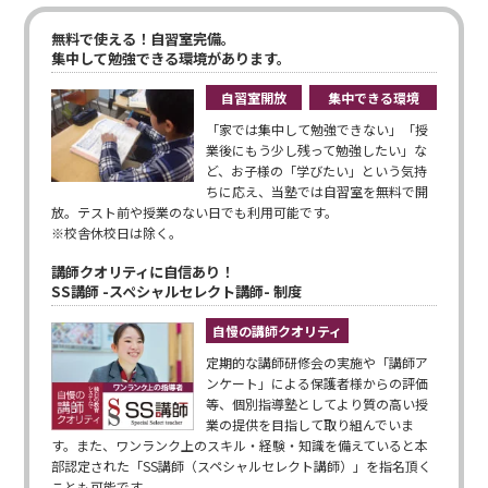
無料で使える！自習室完備。
集中して勉強できる環境があります。
自習室開放
集中できる環境
「家では集中して勉強できない」「授
業後にもう少し残って勉強したい」な
ど、お子様の「学びたい」という気持
ちに応え、当塾では自習室を無料で開
放。テスト前や授業のない日でも利用可能です。
※校舎休校日は除く。
講師クオリティに自信あり！
SS講師 -スペシャルセレクト講師- 制度
自慢の講師クオリティ
定期的な講師研修会の実施や「講師ア
ンケート」による保護者様からの評価
等、個別指導塾としてより質の高い授
業の提供を目指して取り組んでいま
す。また、ワンランク上のスキル・経験・知識を備えていると本
部認定された「SS講師（スペシャルセレクト講師）」を指名頂く
ことも可能です。