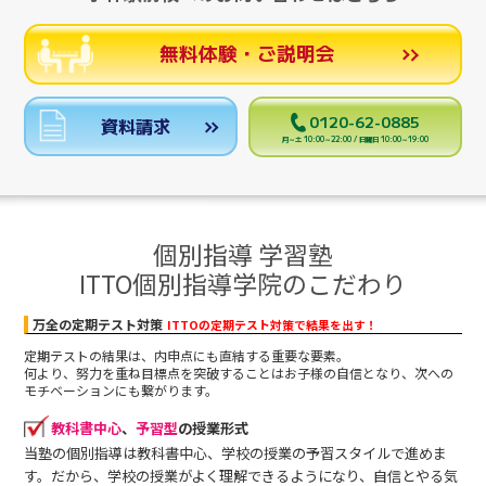
無料体験・ご説明会
0120-62-0885
資料請求
月～土 10:00～22:00 / 日曜日 10:00～19:00
個別指導 学習塾
ITTO個別指導学院のこだわり
万全の定期テスト対策
ITTOの定期テスト対策で結果を出す！
定期テストの結果は、内申点にも直結する重要な要素。
何より、努力を重ね目標点を突破することはお子様の自信となり、次への
モチベーションにも繋がります。
教科書中心
、
予習型
の授業形式
当塾の個別指導は教科書中心、学校の授業の予習スタイルで進めま
す。だから、学校の授業がよく理解できるようになり、自信とやる気