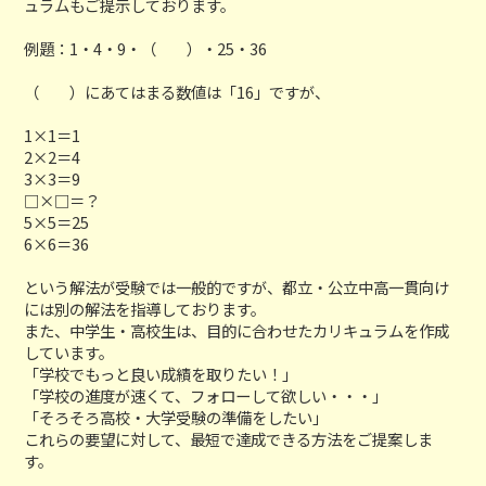
ュラムもご提示しております。
例題：1・4・9・（ ）・25・36
（ ）にあてはまる数値は「16」ですが、
1×1＝1
2×2＝4
3×3＝9
□×□＝？
5×5＝25
6×6＝36
という解法が受験では一般的ですが、都立・公立中高一貫向け
には別の解法を指導しております。
また、中学生・高校生は、目的に合わせたカリキュラムを作成
しています。
「学校でもっと良い成績を取りたい！」
「学校の進度が速くて、フォローして欲しい・・・」
「そろそろ高校・大学受験の準備をしたい」
これらの要望に対して、最短で達成できる方法をご提案しま
す。