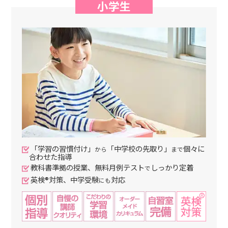
小学生
「学習の習慣付け」
「中学校の先取り」
個々に
から
まで
合わせた指導
教科書準拠の授業、無料月例テスト
しっかり定着
で
英検®対策、中学受験
対応
にも