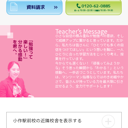
0120-62-0885
資料請求
月～土 10:00～22:00 / 日曜日 10:00～19:00
Teacher’s Message
小さな自信の積み重ねが勉強への意欲、そし
て成績アップに繋がると思っています。だか
ら、私たちは皆さんに「ひとつでも多くの自
信をつけてほしい」という想いを胸に、一人
ひとりに合った学習方法をじっくり考え、授
業を行っています。
今からでも遅くない！「頑張ってみようか
な」そう思った瞬間から「わかる！」という
感動へ、一歩近づこうとしています。私たち
は、マンツーマン指導ならではのきめ細やか
さで、皆さんが持っている力を最大限に引き
出せるよう、全力でサポートします！
小作駅前校の近隣校舎を表示する