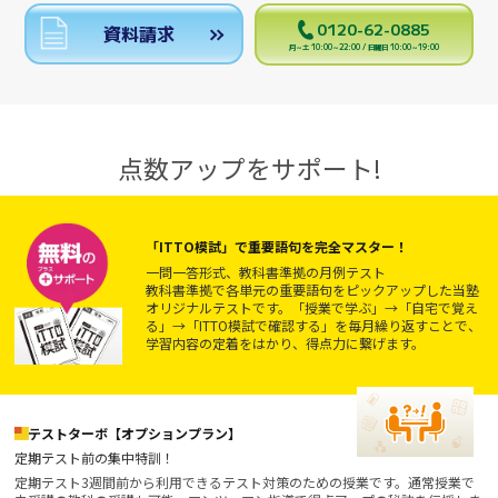
0120-62-0885
資料請求
月～土 10:00～22:00 / 日曜日 10:00～19:00
点数アップをサポート!
「ITTO模試」で重要語句を完全マスター！
一問一答形式、教科書準拠の月例テスト
教科書準拠で各単元の重要語句をピックアップした当塾
オリジナルテストです。「授業で学ぶ」→「自宅で覚え
る」→「ITTO模試で確認する」を毎月繰り返すことで、
学習内容の定着をはかり、得点力に繋げます。
テストターボ【オプションプラン】
定期テスト前の集中特訓！
定期テスト3週間前から利用できるテスト対策のための授業です。通常授業で