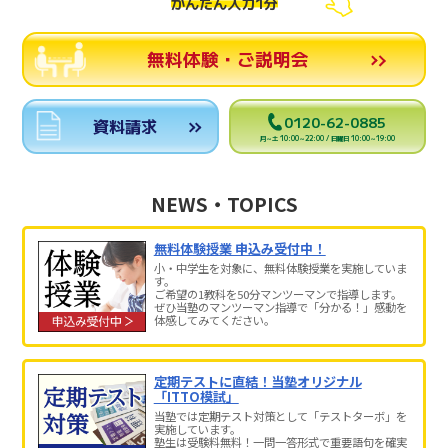
かんたん入力1分
無料体験・ご説明会
0120-62-0885
資料請求
月～土 10:00～22:00 / 日曜日 10:00～19:00
NEWS・TOPICS
無料体験授業 申込み受付中！
小・中学生を対象に、無料体験授業を実施していま
す。
ご希望の1教科を50分マンツーマンで指導します。
ぜひ当塾のマンツーマン指導で「分かる！」感動を
体感してみてください。
定期テストに直結！当塾オリジナル
「ITTO模試」
当塾では定期テスト対策として「テストターボ」を
実施しています。
塾生は受験料無料！一問一答形式で重要語句を確実