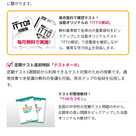
に繋がります。
毎月無料で確認テスト！
当塾オリジナルの「
ITTO模試
」
教科書準拠で各単元の重要語句をピッ
クアップした当塾オリジナルテスト
「ITTO模試」で定着度を確認しなが
ら、確実な学力向上を目指します。
定期テスト直前特訓「
テストターボ
」
定期テスト3週間前から利用できるテスト対策のための授業です。通
常授業で未受講の教科の受講も可能。得点アップの秘訣を伝授しま
す。
テスト対策用教材！
「
THEカコモン
」
全国の中学校の定期テスト問題の中から、
出題率の高い問題をピックアップした当塾
オリジナルの教材です。