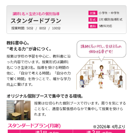
小学生・中学生
講師1名×生徒3名の個別指導
対象
スタンダードプラン
1対3個別指導形式
形式
5教科対応
教科
授業時間:
50分
80分
100分
教科書中心。
”考える力”が身につく。
授業は学校の予習を中心に、教科書に沿
った内容で行います。授業形式は講師1
名につき生徒3名。指導を受ける時間の
他に、「自分で考える時間」「自分の力
で解く時間」を持つことで、確かな学力
向上に繋げます。
オリジナル個別ブースで集中できる環境。
授業は仕切られた個別ブースで行います。周りを気にする
ことなく、適度な緊張感のなかで集中して授業を受けら
れます。