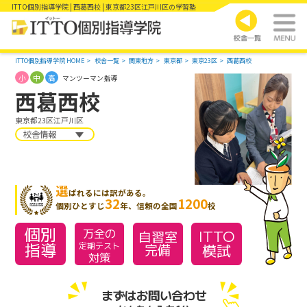
ITTO個別指導学院 | 西葛西校 | 東京都23区江戸川区の学習塾
ITTO個別指導学院 HOME
校舎一覧
関東地方
東京都
東京23区
西葛西校
小
中
高
マンツーマン指導
西葛西校
東京都23区江戸川区
校舎情報
選
ばれるには訳がある。
32
1200
個別ひとすじ
年、信頼の全国
校
個別
万全の
ITTO
自習室
指導
模試
定期テスト
完備
対策
まずはお問い合わせ