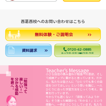
西葛西校へのお問い合わせはこちら
無料体験・ご説明会
0120-62-0885
資料請求
月～土 10:00～22:00 / 日曜日 10:00～19:00
Teacher’s Message
小さな自信の積み重ねが勉強への意欲、そし
て成績アップに繋がると思っています。だか
ら、私たちは皆さんに「ひとつでも多くの自
信をつけてほしい」という想いを胸に、一人
ひとりに合った学習方法をじっくり考え、授
業を行っています。
今からでも遅くない！「頑張ってみようか
な」そう思った瞬間から「わかる！」という
感動へ、一歩近づこうとしています。私たち