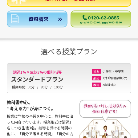
0120-62-0885
資料請求
月～土 10:00～22:00 / 日曜日 10:00～19:00
選べる授業プラン
小学生・中学生
講師1名×生徒3名の個別指導
対象
スタンダードプラン
1対3個別指導形式
形式
5教科対応
教科
授業時間:
50分
80分
100分
教科書中心。
”考える力”が身につく。
授業は学校の予習を中心に、教科書に沿
った内容で行います。授業形式は講師1
名につき生徒3名。指導を受ける時間の
他に、「自分で考える時間」「自分の力