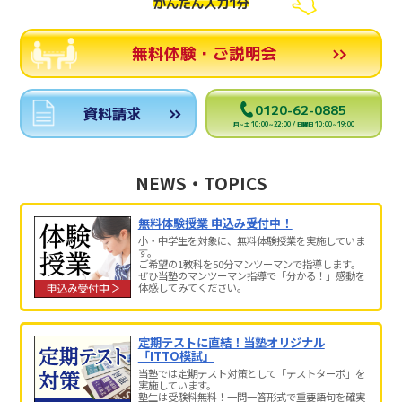
かんたん入力1分
無料体験・ご説明会
0120-62-0885
資料請求
月～土 10:00～22:00 / 日曜日 10:00～19:00
NEWS・TOPICS
無料体験授業 申込み受付中！
小・中学生を対象に、無料体験授業を実施していま
す。
ご希望の1教科を50分マンツーマンで指導します。
ぜひ当塾のマンツーマン指導で「分かる！」感動を
体感してみてください。
定期テストに直結！当塾オリジナル
「ITTO模試」
当塾では定期テスト対策として「テストターボ」を
実施しています。
塾生は受験料無料！一問一答形式で重要語句を確実