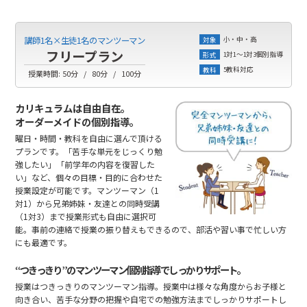
小・中・高
講師1名×生徒1名のマンツーマン
対象
フリープラン
1対1～1対3個別指導
形式
5教科対応
教科
授業時間:
50分
80分
100分
カリキュラムは自由自在。
オーダーメイドの個別指導。
曜日・時間・教科を自由に選んで頂ける
プランです。「苦手な単元をじっくり勉
強したい」「前学年の内容を復習した
い」など、個々の目標・目的に合わせた
授業設定が可能です。マンツーマン（1
対1）から兄弟姉妹・友達との同時受講
（1対3）まで授業形式も自由に選択可
能。事前の連絡で授業の振り替えもできるので、部活や習い事で忙しい方
にも最適です。
“つきっきり”のマンツーマン個別指導でしっかりサポート。
授業はつきっきりのマンツーマン指導。授業中は様々な角度からお子様と
向き合い、苦手な分野の把握や自宅での勉強方法までしっかりサポートし