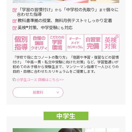
「学習の習慣付け」
「中学校の先取り」
個々に
から
まで
合わせた指導
教科書準拠の授業、無料月例テスト
しっかり定着
で
英検®対策、中学受験
対応
にも
「学校で役に立つノートの取り方」「宿題や予習・復習などの習慣
付け」「中高一貫・私立中受験に向けた対策」など、学習塾通いが
初めてのお子様から受験生まで、マンツーマン指導で一人ひとりの
目的・目標に合わせたカリキュラムをご提案します。
小学生コース 詳細はこちら>>
授業料
中学生