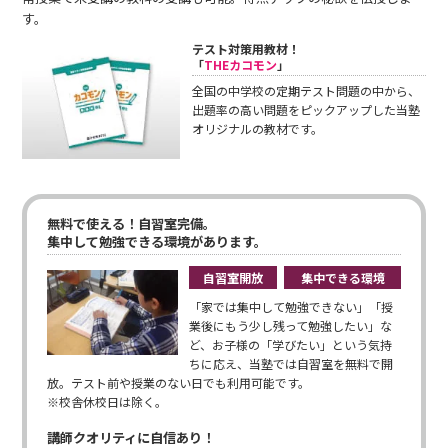
す。
テスト対策用教材！
「
THEカコモン
」
全国の中学校の定期テスト問題の中から、
出題率の高い問題をピックアップした当塾
オリジナルの教材です。
無料で使える！自習室完備。
集中して勉強できる環境があります。
自習室開放
集中できる環境
「家では集中して勉強できない」「授
業後にもう少し残って勉強したい」な
ど、お子様の「学びたい」という気持
ちに応え、当塾では自習室を無料で開
放。テスト前や授業のない日でも利用可能です。
※校舎休校日は除く。
講師クオリティに自信あり！