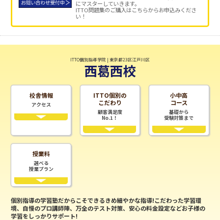
にマスターしていきます。
ITTO問題集のご購入はこちらからお申込みくださ
い！
ITTO個別指導学院 | 東京都23区江戸川区
西葛西校
校舎情報
ITTO個別の
小中高
こだわり
コース
アクセス
顧客満足度
基礎から
No.1！
受験対策まで
授業料
選べる
授業プラン
個別指導の学習塾だからこそできるきめ細やかな指導!こだわった学習環
境、自慢のプロ講師陣、万全のテスト対策、安心の料金設定などお子様の
学習をしっかりサポート!