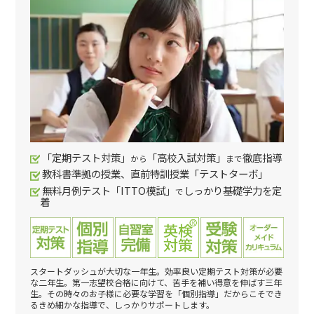
「定期テスト対策」
「高校入試対策」
徹底指導
から
まで
教科書準拠の授業、直前特訓授業「テストターボ」
無料月例テスト「ITTO模試」
しっかり基礎学力を定
で
着
スタートダッシュが大切な一年生。効率良い定期テスト対策が必要
な二年生。第一志望校合格に向けて、苦手を補い得意を伸ばす三年
生。その時々のお子様に必要な学習を「個別指導」だからこそでき
るきめ細かな指導で、しっかりサポートします。