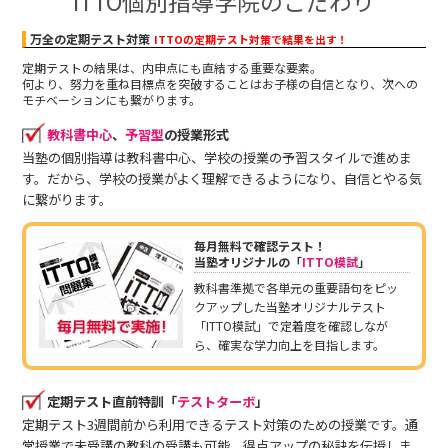
ITTO個別指導学院のこだわり
万全の定期テスト対策
ITTOの定期テスト対策で結果を出す！
定期テストの結果は、内申点にも直結する重要な要素。
何より、努力を重ね目標点を突破することはお子様の自信となり、次への
モチベーションにも繋がります。
教科書中心
、
予習型
の授業形式
当塾の個別指導は教科書中心、学校の授業の予習スタイルで進めま
す。だから、学校の授業がよく理解できるようになり、自信とやる気
に繋がります。
毎月無料で確認テスト！
当塾オリジナルの「
ITTO模試
」
教科書準拠で各単元の重要語句をピッ
クアップした当塾オリジナルテスト
「ITTO模試」で定着度を確認しなが
ら、確実な学力向上を目指します。
定期テスト直前特訓「
テストターボ
」
定期テスト3週間前から利用できるテスト対策のための授業です。通
常授業で未受講の教科の受講も可能。得点アップの秘訣を伝授しま