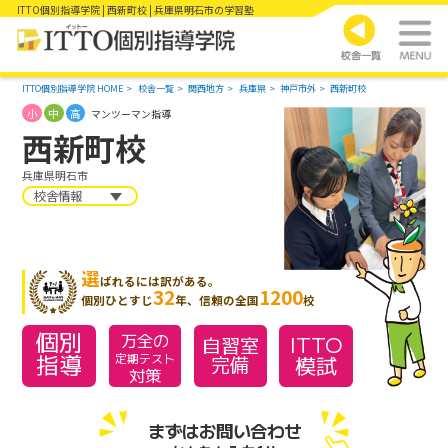
ITTO個別指導学院 | 西新町校 | 兵庫県明石市の学習塾
ITTO個別指導学院 HOME
校舎一覧
関西地方
兵庫県
神戸市外
西新町校
小
中
高
マンツーマン指導
西新町校
兵庫県明石市
校舎情報
選
ばれるには訳がある。
32
1200
個別ひとすじ
年、信頼の全国
校
個別
万全の
ITTO
自習室
指導
模試
定期テスト
完備
対策
まずはお問い合わせ