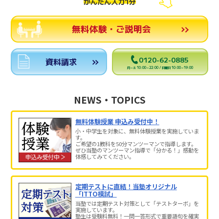
かんたん入力1分
無料体験・ご説明会
0120-62-0885
資料請求
月～土 10:00～22:00 / 日曜日 10:00～19:00
NEWS・TOPICS
無料体験授業 申込み受付中！
小・中学生を対象に、無料体験授業を実施していま
す。
ご希望の1教科を50分マンツーマンで指導します。
ぜひ当塾のマンツーマン指導で「分かる！」感動を
体感してみてください。
定期テストに直結！当塾オリジナル
「ITTO模試」
当塾では定期テスト対策として「テストターボ」を
実施しています。
塾生は受験料無料！一問一答形式で重要語句を確実