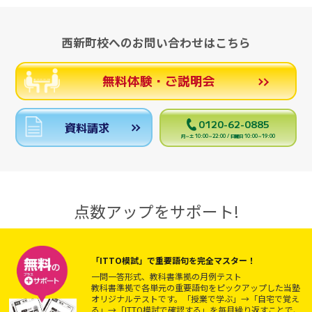
西新町校へのお問い合わせはこちら
無料体験・ご説明会
0120-62-0885
資料請求
月～土 10:00～22:00 / 日曜日 10:00～19:00
点数アップをサポート!
「ITTO模試」で重要語句を完全マスター！
一問一答形式、教科書準拠の月例テスト
教科書準拠で各単元の重要語句をピックアップした当塾
オリジナルテストです。「授業で学ぶ」→「自宅で覚え
る」→「ITTO模試で確認する」を毎月繰り返すことで、