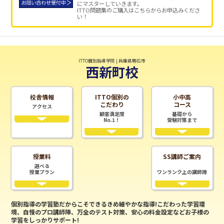
にマスターしていきます。
ITTO問題集のご購入はこちらからお申込みくださ
い！
ITTO個別指導学院 | 兵庫県明石市
西新町校
校舎情報
ITTO個別の
小中高
こだわり
コース
アクセス
顧客満足度
基礎から
No.1！
受験対策まで
授業料
SS講師ご案内
選べる
授業プラン
ワンランク上の講師陣
個別指導の学習塾だからこそできるきめ細やかな指導!こだわった学習環
境、自慢のプロ講師陣、万全のテスト対策、安心の料金設定などお子様の
学習をしっかりサポート!