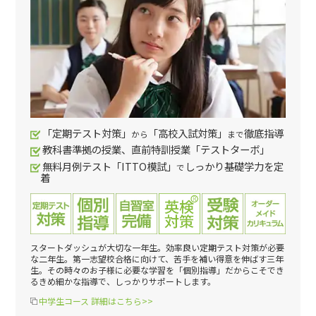
「定期テスト対策」
「高校入試対策」
徹底指導
から
まで
教科書準拠の授業、直前特訓授業「テストターボ」
無料月例テスト「ITTO模試」
しっかり基礎学力を定
で
着
スタートダッシュが大切な一年生。効率良い定期テスト対策が必要
な二年生。第一志望校合格に向けて、苦手を補い得意を伸ばす三年
生。その時々のお子様に必要な学習を「個別指導」だからこそでき
るきめ細かな指導で、しっかりサポートします。
中学生コース 詳細はこちら>>