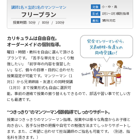
小・中・高
講師1名×生徒1名のマンツーマン
対象
フリープラン
1対1～1対3個別指導
形式
5教科対応
教科
授業時間:
50分
80分
100分
カリキュラムは自由自在。
オーダーメイドの個別指導。
曜日・時間・教科を自由に選んで頂ける
プランです。「苦手な単元をじっくり勉
強したい」「前学年の内容を復習した
い」など、個々の目標・目的に合わせた
授業設定が可能です。マンツーマン（1
対1）から兄弟姉妹・友達との同時受講
（1対3）まで授業形式も自由に選択可
能。事前の連絡で授業の振り替えもできるので、部活や習い事で忙しい方
にも最適です。
“つきっきり”のマンツーマン個別指導でしっかりサポート。
授業はつきっきりのマンツーマン指導。授業中は様々な角度からお子様と
向き合い、苦手な分野の把握や自宅での勉強方法までしっかりサポートし
ます。また、ご希望に合わせて担当講師のご指名も可能です。（別途、指
名料を頂きます。）