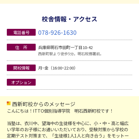
校舎情報・アクセス
078-926-1630
電話番号
住 所
兵庫県明石市田町一丁目10-42
西新町駅より徒歩5分。明石税務署前。
開校情報
月~金（16:00~22:00）
オプション
西新町校からのメッセージ
こんにちは！ITTO個別指導学院 明石西新町校です！
当塾は、衣川中、望海中の生徒様を中心に、小・中・高と幅広
い学年のお子様にお通いいただいており、受験対策から学校の
定期テスト対策まで、「生徒様1人1人と向き合う」をモットー