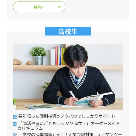
授業料
高校生
長年培った個別指導
ノウハウでしっかりサポート
の
「部活や習いごともしっかり両立！」オーダーメイド
カリキュラム
「学校の授業補習」
「大学受験対策」
マンツー
から
まで