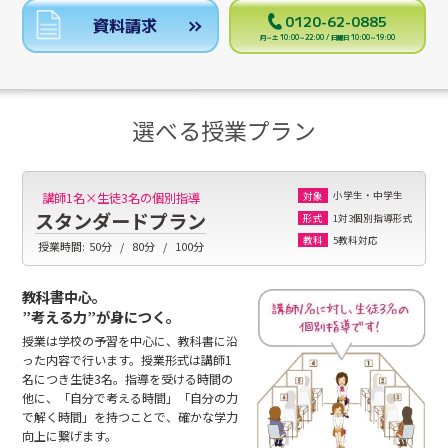
0120-62-0885
資料請求
月～土 10:00～22:00 / 日曜日 10:00～19:00
選べる授業プラン
小学生・中学生
講師1名×生徒3名の個別指導
対象
スタンダードプラン
1対3個別指導形式
形式
5教科対応
教科
授業時間:
50分
80分
100分
教科書中心。
”考える力”が身につく。
授業は学校の予習を中心に、教科書に沿
った内容で行います。授業形式は講師1
名につき生徒3名。指導を受ける時間の
他に、「自分で考える時間」「自分の力
で解く時間」を持つことで、確かな学力
向上に繋げます。