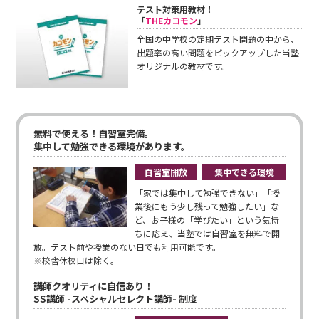
テスト対策用教材！
「
THEカコモン
」
全国の中学校の定期テスト問題の中から、
出題率の高い問題をピックアップした当塾
オリジナルの教材です。
無料で使える！自習室完備。
集中して勉強できる環境があります。
自習室開放
集中できる環境
「家では集中して勉強できない」「授
業後にもう少し残って勉強したい」な
ど、お子様の「学びたい」という気持
ちに応え、当塾では自習室を無料で開
放。テスト前や授業のない日でも利用可能です。
※校舎休校日は除く。
講師クオリティに自信あり！
SS講師 -スペシャルセレクト講師- 制度