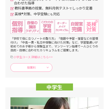
合わせた指導
教科書準拠の授業、無料月例テスト
しっかり定着
で
英検®対策、中学受験
対応
にも
「学校で役に立つノートの取り方」「宿題や予習・復習などの習慣
付け」「中高一貫・私立中受験に向けた対策」など、学習塾通いが
初めてのお子様から受験生まで、マンツーマン指導で一人ひとりの
目的・目標に合わせたカリキュラムをご提案します。
小学生コース 詳細はこちら>>
授業料
中学生