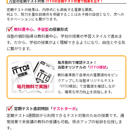
万全の定期テスト対策
ITTOの定期テスト対策で結果を出す！
定期テストの結果は、内申点にも直結する重要な要素。
何より、努力を重ね目標点を突破することはお子様の自信となり、次への
モチベーションにも繋がります。
教科書中心
、
予習型
の授業形式
当塾の個別指導は教科書中心、学校の授業の予習スタイルで進めま
す。だから、学校の授業がよく理解できるようになり、自信とやる気
に繋がります。
毎月無料で確認テスト！
当塾オリジナルの「
ITTO模試
」
教科書準拠で各単元の重要語句をピッ
クアップした当塾オリジナルテスト
「ITTO模試」で定着度を確認しなが
ら、確実な学力向上を目指します。
定期テスト直前特訓「
テストターボ
」
定期テスト3週間前から利用できるテスト対策のための授業です。通
常授業で未受講の教科の受講も可能。得点アップの秘訣を伝授しま
す。