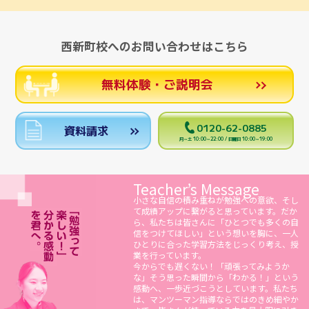
西新町校へのお問い合わせはこちら
無料体験・ご説明会
0120-62-0885
資料請求
月～土 10:00～22:00 / 日曜日 10:00～19:00
Teacher’s Message
小さな自信の積み重ねが勉強への意欲、そし
て成績アップに繋がると思っています。だか
ら、私たちは皆さんに「ひとつでも多くの自
信をつけてほしい」という想いを胸に、一人
ひとりに合った学習方法をじっくり考え、授
業を行っています。
今からでも遅くない！「頑張ってみようか
な」そう思った瞬間から「わかる！」という
感動へ、一歩近づこうとしています。私たち
は、マンツーマン指導ならではのきめ細やか