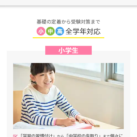
基礎の定着から受験対策まで
全学年対応
小学生
「学習の習慣付け」
「中学校の先取り」
個々に
から
まで