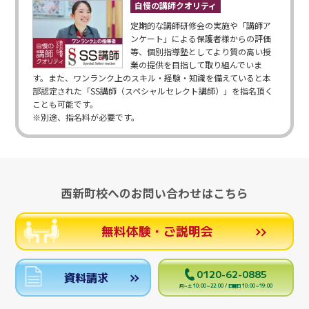
自慢の講師クオリティ
定期的な講師研修会の実施や「講師ア
ンケート」による保護者様からの評価
等、個別指導塾としてより質の高い授
業の提供を目指して取り組んでいま
す。また、ワンランク上のスキル・経験・知識を備えていると本
部認定された「SS講師（スペシャルセレクト講師）」を指名頂く
ことも可能です。
※別途、指名料が必要です。
西新町校へのお問い合わせはこちら
無料体験・ご説明会
0120-62-0885
資料請求
月～土 10:00～22:00 / 日曜日 10:00～19:00