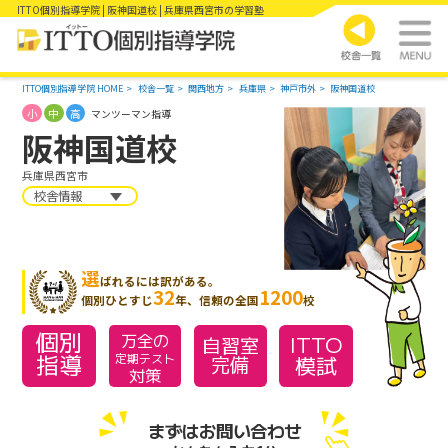
ITTO個別指導学院 | 阪神国道校 | 兵庫県西宮市の学習塾
ITTO個別指導学院 HOME
校舎一覧
関西地方
兵庫県
神戸市外
阪神国道校
小
中
高
マンツーマン指導
阪神国道校
兵庫県西宮市
校舎情報
選
ばれるには訳がある。
32
1200
個別ひとすじ
年、信頼の全国
校
個別
万全の
ITTO
自習室
指導
模試
定期テスト
完備
対策
まずはお問い合わせ