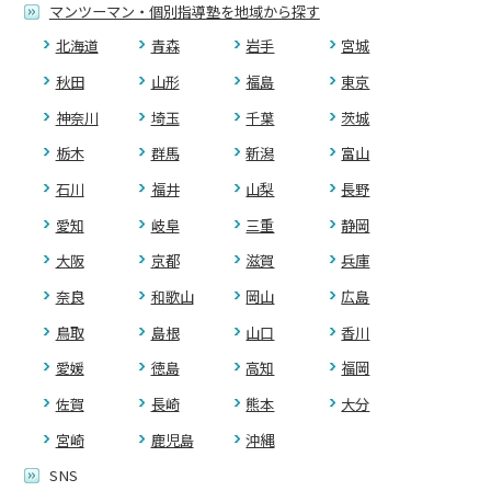
マンツーマン・個別指導塾を地域から探す
北海道
青森
岩手
宮城
秋田
山形
福島
東京
神奈川
埼玉
千葉
茨城
栃木
群馬
新潟
富山
石川
福井
山梨
長野
愛知
岐阜
三重
静岡
大阪
京都
滋賀
兵庫
奈良
和歌山
岡山
広島
鳥取
島根
山口
香川
愛媛
徳島
高知
福岡
佐賀
長崎
熊本
大分
宮崎
鹿児島
沖縄
SNS