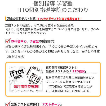
個別指導 学習塾
ITTO個別指導学院のこだわり
万全の定期テスト対策
ITTOの定期テスト対策で結果を出す！
定期テストの結果は、内申点にも直結する重要な要素。
何より、努力を重ね目標点を突破することはお子様の自信となり、次への
モチベーションにも繋がります。
教科書中心
、
予習型
の授業形式
当塾の個別指導は教科書中心、学校の授業の予習スタイルで進めま
す。だから、学校の授業がよく理解できるようになり、自信とやる気
に繋がります。
毎月無料で確認テスト！
当塾オリジナルの「
ITTO模試
」
教科書準拠で各単元の重要語句をピッ
クアップした当塾オリジナルテスト
「ITTO模試」で定着度を確認しなが
ら、確実な学力向上を目指します。
定期テスト直前特訓「
テストターボ
」