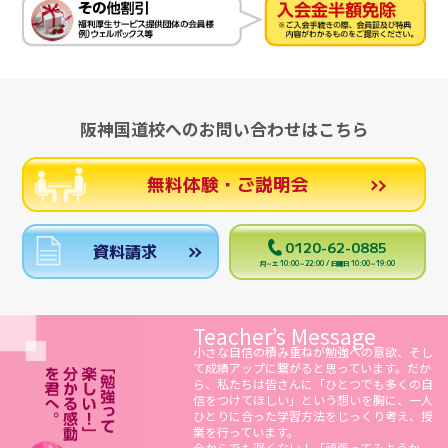
阪神国道校へのお問い合わせはこちら
無料体験・ご説明会
0120-62-0885
資料請求
月～土 10:00～22:00 / 日曜日 10:00～19:00
Teacher’s Message
小さな自信の積み重ねが勉強への意欲、そし
て成績アップに繋がると思っています。だか
ら、私たちは皆さんに「ひとつでも多くの自
信をつけてほしい」という想いを胸に、一人
ひとりに合った学習方法をじっくり考え、授
業を行っています。
今からでも遅くない！「頑張ってみようか