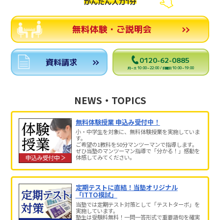
かんたん入力1分
無料体験・ご説明会
0120-62-0885
資料請求
月～土 10:00～22:00 / 日曜日 10:00～19:00
NEWS・TOPICS
無料体験授業 申込み受付中！
小・中学生を対象に、無料体験授業を実施していま
す。
ご希望の1教科を50分マンツーマンで指導します。
ぜひ当塾のマンツーマン指導で「分かる！」感動を
体感してみてください。
定期テストに直結！当塾オリジナル
「ITTO模試」
当塾では定期テスト対策として「テストターボ」を
実施しています。
塾生は受験料無料！一問一答形式で重要語句を確実