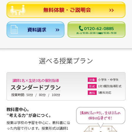
無料体験・ご説明会
0120-62-0885
資料請求
月～土 10:00～22:00 / 日曜日 10:00～19:00
選べる授業プラン
小学生・中学生
講師1名×生徒3名の個別指導
対象
スタンダードプラン
1対3個別指導形式
形式
5教科対応
教科
授業時間:
50分
80分
100分
教科書中心。
”考える力”が身につく。
授業は学校の予習を中心に、教科書に沿
った内容で行います。授業形式は講師1