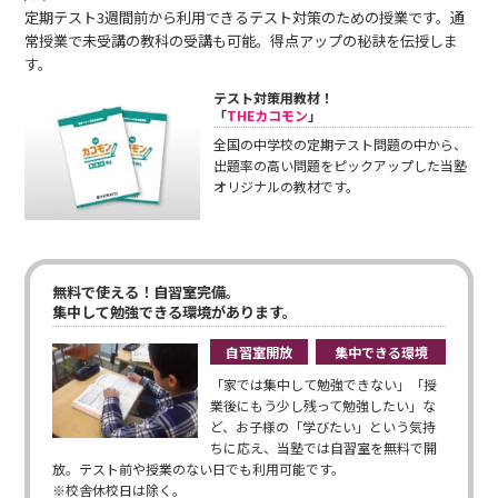
定期テスト3週間前から利用できるテスト対策のための授業です。通
常授業で未受講の教科の受講も可能。得点アップの秘訣を伝授しま
す。
テスト対策用教材！
「
THEカコモン
」
全国の中学校の定期テスト問題の中から、
出題率の高い問題をピックアップした当塾
オリジナルの教材です。
無料で使える！自習室完備。
集中して勉強できる環境があります。
自習室開放
集中できる環境
「家では集中して勉強できない」「授
業後にもう少し残って勉強したい」な
ど、お子様の「学びたい」という気持
ちに応え、当塾では自習室を無料で開
放。テスト前や授業のない日でも利用可能です。
※校舎休校日は除く。