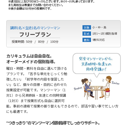
小・中・高
講師1名×生徒1名のマンツーマン
対象
フリープラン
1対1～1対3個別指導
形式
5教科対応
教科
授業時間:
50分
80分
100分
カリキュラムは自由自在。
オーダーメイドの個別指導。
曜日・時間・教科を自由に選んで頂ける
プランです。「苦手な単元をじっくり勉
強したい」「前学年の内容を復習した
い」など、個々の目標・目的に合わせた
授業設定が可能です。マンツーマン（1
対1）から兄弟姉妹・友達との同時受講
（1対3）まで授業形式も自由に選択可
能。事前の連絡で授業の振り替えもできるので、部活や習い事で忙しい方
にも最適です。
“つきっきり”のマンツーマン個別指導でしっかりサポート。