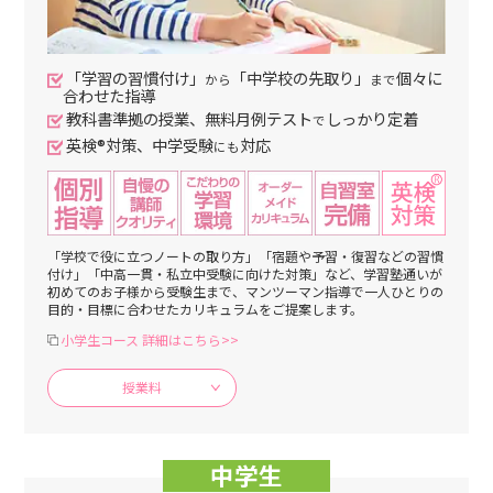
「学習の習慣付け」
「中学校の先取り」
個々に
から
まで
合わせた指導
教科書準拠の授業、無料月例テスト
しっかり定着
で
英検®対策、中学受験
対応
にも
「学校で役に立つノートの取り方」「宿題や予習・復習などの習慣
付け」「中高一貫・私立中受験に向けた対策」など、学習塾通いが
初めてのお子様から受験生まで、マンツーマン指導で一人ひとりの
目的・目標に合わせたカリキュラムをご提案します。
小学生コース 詳細はこちら>>
授業料
中学生