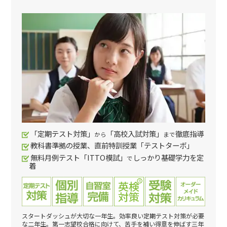
「定期テスト対策」
「高校入試対策」
徹底指導
から
まで
教科書準拠の授業、直前特訓授業「テストターボ」
無料月例テスト「ITTO模試」
しっかり基礎学力を定
で
着
スタートダッシュが大切な一年生。効率良い定期テスト対策が必要
な二年生。第一志望校合格に向けて、苦手を補い得意を伸ばす三年