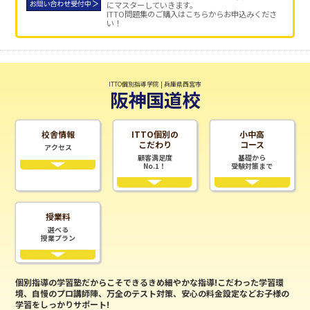
にマスターしていきます。
ITTO問題集のご購入はこちらからお申込みくださ
い！
ITTO個別指導学院 | 兵庫県西宮市
阪神国道校
校舎情報
ITTO個別の
小中高
こだわり
コース
アクセス
顧客満足度
基礎から
No.1！
受験対策まで
授業料
選べる
授業プラン
個別指導の学習塾だからこそできるきめ細やかな指導!こだわった学習環
境、自慢のプロ講師陣、万全のテスト対策、安心の料金設定などお子様の
学習をしっかりサポート!