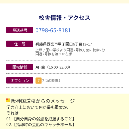
校舎情報・アクセス
0798-65-8181
電話番号
住 所
兵庫県西宮市甲子園口6丁目13-17
上甲子園中学校より国道2号線方面に徒歩2分
国道2号線を渡った左手
開校情報
月~金（16:00~22:00）
オプション
阪神国道校からのメッセージ
学力向上において何が最も重要か、
それは
01.【自分自身の弱点を把握すること】
02.【指導時の会話のキャッチボール】