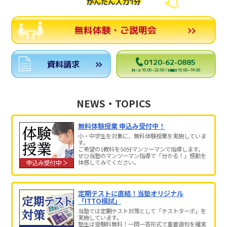
かんたん入力1分
無料体験・ご説明会
0120-62-0885
資料請求
月～土 10:00～22:00 / 日曜日 10:00～19:00
NEWS・TOPICS
無料体験授業 申込み受付中！
小・中学生を対象に、無料体験授業を実施していま
す。
ご希望の1教科を50分マンツーマンで指導します。
ぜひ当塾のマンツーマン指導で「分かる！」感動を
体感してみてください。
定期テストに直結！当塾オリジナル
「ITTO模試」
当塾では定期テスト対策として「テストターボ」を
実施しています。
塾生は受験料無料！一問一答形式で重要語句を確実