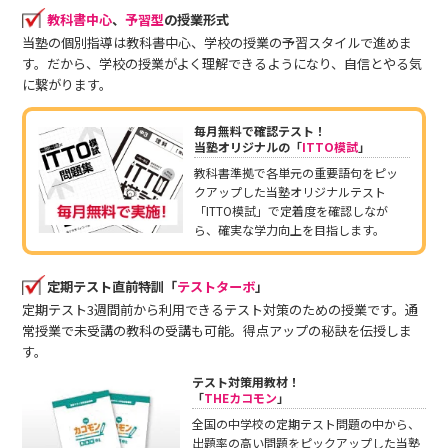
教科書中心
、
予習型
の授業形式
当塾の個別指導は教科書中心、学校の授業の予習スタイルで進めま
す。だから、学校の授業がよく理解できるようになり、自信とやる気
に繋がります。
毎月無料で確認テスト！
当塾オリジナルの「
ITTO模試
」
教科書準拠で各単元の重要語句をピッ
クアップした当塾オリジナルテスト
「ITTO模試」で定着度を確認しなが
ら、確実な学力向上を目指します。
定期テスト直前特訓「
テストターボ
」
定期テスト3週間前から利用できるテスト対策のための授業です。通
常授業で未受講の教科の受講も可能。得点アップの秘訣を伝授しま
す。
テスト対策用教材！
「
THEカコモン
」
全国の中学校の定期テスト問題の中から、
出題率の高い問題をピックアップした当塾