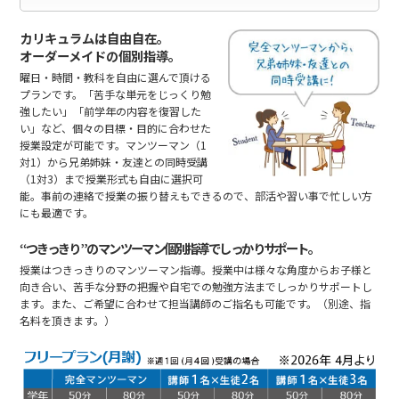
カリキュラムは自由自在。
オーダーメイドの個別指導。
曜日・時間・教科を自由に選んで頂ける
プランです。「苦手な単元をじっくり勉
強したい」「前学年の内容を復習した
い」など、個々の目標・目的に合わせた
授業設定が可能です。マンツーマン（1
対1）から兄弟姉妹・友達との同時受講
（1対3）まで授業形式も自由に選択可
能。事前の連絡で授業の振り替えもできるので、部活や習い事で忙しい方
にも最適です。
“つきっきり”のマンツーマン個別指導でしっかりサポート。
授業はつきっきりのマンツーマン指導。授業中は様々な角度からお子様と
向き合い、苦手な分野の把握や自宅での勉強方法までしっかりサポートし
ます。また、ご希望に合わせて担当講師のご指名も可能です。（別途、指
名料を頂きます。）