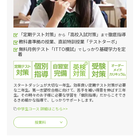
「定期テスト対策」
「高校入試対策」
徹底指導
から
まで
教科書準拠の授業、直前特訓授業「テストターボ」
無料月例テスト「ITTO模試」
しっかり基礎学力を定
で
着
スタートダッシュが大切な一年生。効率良い定期テスト対策が必要
な二年生。第一志望校合格に向けて、苦手を補い得意を伸ばす三年
生。その時々のお子様に必要な学習を「個別指導」だからこそでき
るきめ細かな指導で、しっかりサポートします。
中学生コース 詳細はこちら>>
授業料