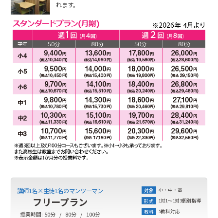
れます。
小・中・高
講師1名×生徒1名のマンツーマン
対象
フリープラン
1対1～1対3個別指導
形式
5教科対応
教科
授業時間:
50分
80分
100分