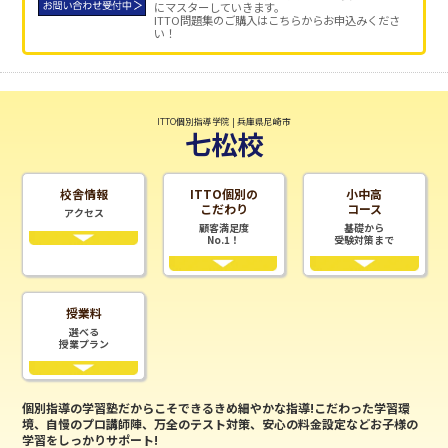
にマスターしていきます。
ITTO問題集のご購入はこちらからお申込みくださ
い！
ITTO個別指導学院 | 兵庫県尼崎市
七松校
校舎情報
ITTO個別の
小中高
こだわり
コース
アクセス
顧客満足度
基礎から
No.1！
受験対策まで
授業料
選べる
授業プラン
個別指導の学習塾だからこそできるきめ細やかな指導!こだわった学習環
境、自慢のプロ講師陣、万全のテスト対策、安心の料金設定などお子様の
学習をしっかりサポート!