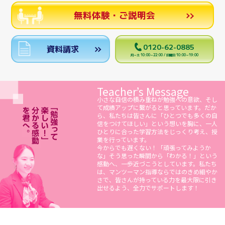
無料体験・ご説明会
0120-62-0885
資料請求
月～土 10:00～22:00 / 日曜日 10:00～19:00
Teacher’s Message
小さな自信の積み重ねが勉強への意欲、そし
て成績アップに繋がると思っています。だか
ら、私たちは皆さんに「ひとつでも多くの自
信をつけてほしい」という想いを胸に、一人
ひとりに合った学習方法をじっくり考え、授
業を行っています。
今からでも遅くない！「頑張ってみようか
な」そう思った瞬間から「わかる！」という
感動へ、一歩近づこうとしています。私たち
は、マンツーマン指導ならではのきめ細やか
さで、皆さんが持っている力を最大限に引き
出せるよう、全力でサポートします！