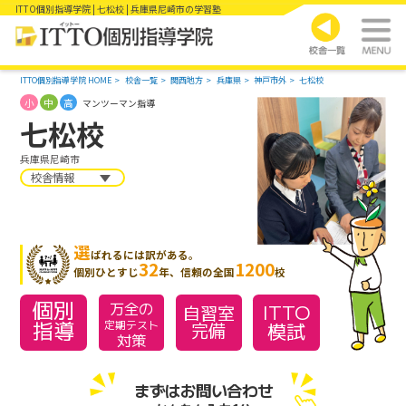
ITTO個別指導学院 | 七松校 | 兵庫県尼崎市の学習塾
ITTO個別指導学院 HOME
校舎一覧
関西地方
兵庫県
神戸市外
七松校
小
中
高
マンツーマン指導
七松校
兵庫県尼崎市
校舎情報
選
ばれるには訳がある。
32
1200
個別ひとすじ
年、信頼の全国
校
個別
万全の
ITTO
自習室
指導
模試
定期テスト
完備
対策
まずはお問い合わせ