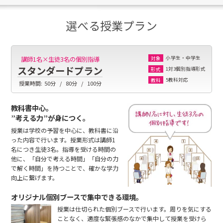
選べる授業プラン
小学生・中学生
講師1名×生徒3名の個別指導
対象
スタンダードプラン
1対3個別指導形式
形式
5教科対応
教科
授業時間:
50分
80分
100分
教科書中心。
”考える力”が身につく。
授業は学校の予習を中心に、教科書に沿
った内容で行います。授業形式は講師1
名につき生徒3名。指導を受ける時間の
他に、「自分で考える時間」「自分の力
で解く時間」を持つことで、確かな学力
向上に繋げます。
オリジナル個別ブースで集中できる環境。
授業は仕切られた個別ブースで行います。周りを気にする
ことなく、適度な緊張感のなかで集中して授業を受けら