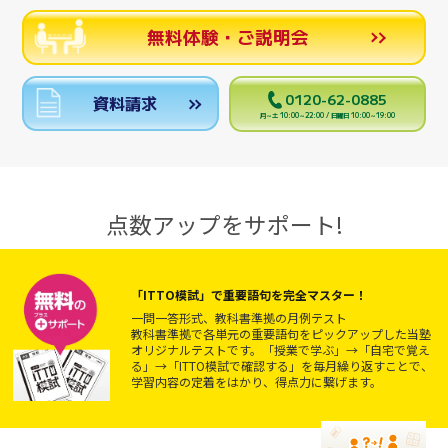
無料体験・ご説明会
0120-62-0885
資料請求
月～土 10:00～22:00 / 日曜日 10:00～19:00
点数アップをサポート!
「ITTO模試」で重要語句を完全マスター！
一問一答形式、教科書準拠の月例テスト
教科書準拠で各単元の重要語句をピックアップした当塾
オリジナルテストです。「授業で学ぶ」→「自宅で覚え
る」→「ITTO模試で確認する」を毎月繰り返すことで、
学習内容の定着をはかり、得点力に繋げます。