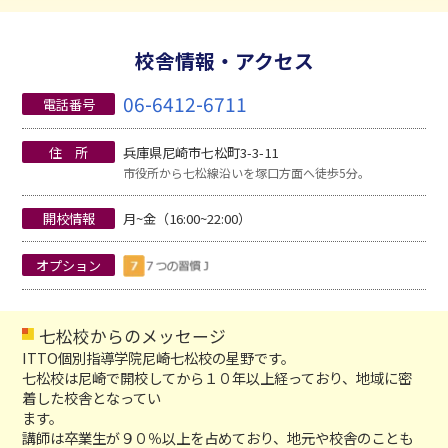
校舎情報・アクセス
06-6412-6711
電話番号
住 所
兵庫県尼崎市七松町3-3-11
市役所から七松線沿いを塚口方面へ徒歩5分。
開校情報
月~金（16:00~22:00）
オプション
七松校からのメッセージ
ITTO個別指導学院尼崎七松校の星野です。
七松校は尼崎で開校してから１０年以上経っており、地域に密
着した校舎となってい
ます。
講師は卒業生が９０％以上を占めており、地元や校舎のことも