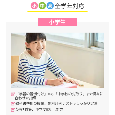
全学年対応
小学生
「学習の習慣付け」
「中学校の先取り」
個々に
から
まで
合わせた指導
教科書準拠の授業、無料月例テスト
しっかり定着
で
英検®対策、中学受験
対応
にも