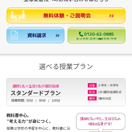
無料体験・ご説明会
0120-62-0885
資料請求
月～土 10:00～22:00 / 日曜日 10:00～19:00
選べる授業プラン
小学生・中学生
講師1名×生徒3名の個別指導
対象
スタンダードプラン
1対3個別指導形式
形式
5教科対応
教科
授業時間:
50分
80分
100分
教科書中心。
”考える力”が身につく。
授業は学校の予習を中心に、教科書に沿