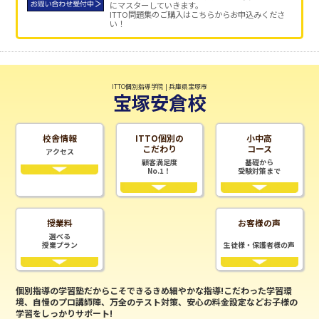
にマスターしていきます。
ITTO問題集のご購入はこちらからお申込みくださ
い！
ITTO個別指導学院 | 兵庫県宝塚市
宝塚安倉校
校舎情報
ITTO個別の
小中高
こだわり
コース
アクセス
顧客満足度
基礎から
No.1！
受験対策まで
授業料
お客様の声
選べる
授業プラン
生徒様・保護者様の声
個別指導の学習塾だからこそできるきめ細やかな指導!こだわった学習環
境、自慢のプロ講師陣、万全のテスト対策、安心の料金設定などお子様の
学習をしっかりサポート!