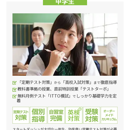
中学生
「定期テスト対策」
「高校入試対策」
徹底指導
から
まで
教科書準拠の授業、直前特訓授業「テストターボ」
無料月例テスト「ITTO模試」
しっかり基礎学力を定
で
着
スタートダッシュが大切な一年生。効率良い定期テスト対策が必要