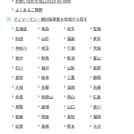
お問い合わせ窓口:0120-62-0885
よくあるご質問
マンツーマン・個別指導塾を地域から探す
北海道
青森
岩手
宮城
秋田
山形
福島
東京
神奈川
埼玉
千葉
茨城
栃木
群馬
新潟
富山
石川
福井
山梨
長野
愛知
岐阜
三重
静岡
大阪
京都
滋賀
兵庫
奈良
和歌山
岡山
広島
鳥取
島根
山口
香川
愛媛
徳島
高知
福岡
佐賀
長崎
熊本
大分