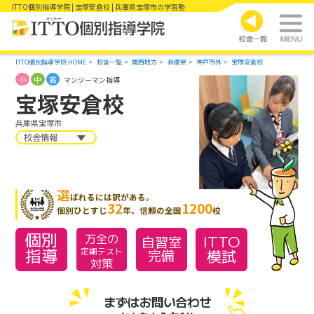
ITTO個別指導学院 | 宝塚安倉校 | 兵庫県宝塚市の学習塾
ITTO個別指導学院 HOME
校舎一覧
関西地方
兵庫県
神戸市外
宝塚安倉校
小
中
高
マンツーマン指導
宝塚安倉校
兵庫県宝塚市
校舎情報
選
ばれるには訳がある。
32
1200
個別ひとすじ
年、信頼の全国
校
個別
万全の
ITTO
自習室
指導
模試
定期テスト
完備
対策
まずはお問い合わせ