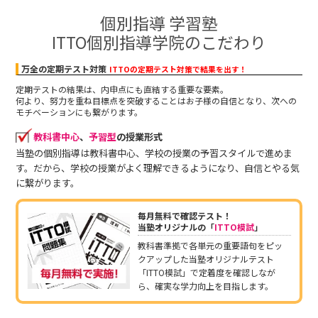
個別指導 学習塾
ITTO個別指導学院のこだわり
万全の定期テスト対策
ITTOの定期テスト対策で結果を出す！
定期テストの結果は、内申点にも直結する重要な要素。
何より、努力を重ね目標点を突破することはお子様の自信となり、次への
モチベーションにも繋がります。
教科書中心
、
予習型
の授業形式
当塾の個別指導は教科書中心、学校の授業の予習スタイルで進めま
す。だから、学校の授業がよく理解できるようになり、自信とやる気
に繋がります。
毎月無料で確認テスト！
当塾オリジナルの「
ITTO模試
」
教科書準拠で各単元の重要語句をピッ
クアップした当塾オリジナルテスト
「ITTO模試」で定着度を確認しなが
ら、確実な学力向上を目指します。