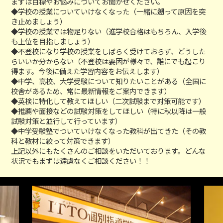
まずは目標やお悩みについてお聞かせください。
◆学校の授業についていけなくなった（一緒に遡って原因を突
き止めましょう）
◆学校の授業では物足りない（進学校合格はもちろん、入学後
も上位を目指しましょう）
◆不登校になり学校の授業をしばらく受けておらず、どうした
らいいか分からない（不登校は要因が様々で、誰にでも起こり
得ます。今後に備えた学習内容をお伝えします）
◆中学、高校、大学受験について知りたいことがある（全国に
校舎があるため、常に最新情報をご案内できます）
◆英検に特化して教えてほしい（二次試験まで対策可能です）
◆推薦や面接などの試験対策をしてほしい（特に秋以降は一般
試験対策と並行して行っています）
◆中学受験塾でついていけなくなった教科が出てきた（その教
科と教材に絞って対策できます）
上記以外にもたくさんのご相談をいただいております。どんな
状況でもまずは遠慮なくご相談ください！！