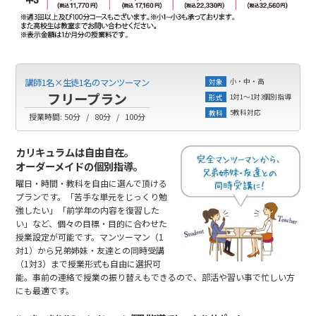
小・中・高
講師1名×生徒1名のマンツーマン
対象
フリープラン
1対1～1対3個別指導
形式
5教科対応
教科
授業時間:
50分
80分
100分
カリキュラムは自由自在。
オーダーメイドの個別指導。
曜日・時間・教科を自由に選んで頂ける
プランです。「苦手な単元をじっくり勉
強したい」「前学年の内容を復習した
い」など、個々の目標・目的に合わせた
授業設定が可能です。マンツーマン（1
対1）から兄弟姉妹・友達との同時受講
（1対3）まで授業形式も自由に選択可
能。事前の連絡で授業の振り替えもできるので、部活や習い事で忙しい方
にも最適です。