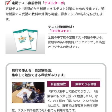
定期テスト直前特訓「
テストターボ
」
定期テスト3週間前から利用できるテスト対策のための授業です。通
常授業で未受講の教科の受講も可能。得点アップの秘訣を伝授しま
す。
テスト対策用教材！
「
THEカコモン
」
全国の中学校の定期テスト問題の中から、
出題率の高い問題をピックアップした当塾
オリジナルの教材です。
無料で使える！自習室完備。
集中して勉強できる環境があります。
自習室開放
集中できる環境
「家では集中して勉強できない」「授
業後にもう少し残って勉強したい」な
ど、お子様の「学びたい」という気持
ちに応え、当塾では自習室を無料で開
放。テスト前や授業のない日でも利用可能です。