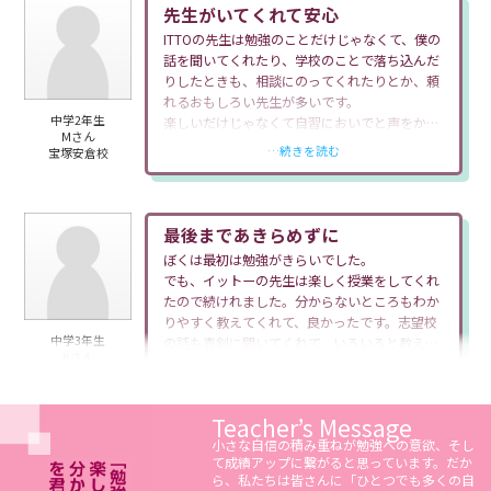
先生がいてくれて安心
ITTOの先生は勉強のことだけじゃなくて、僕の
話を聞いてくれたり、学校のことで落ち込んだ
りしたときも、相談にのってくれたりとか、頼
れるおもしろい先生が多いです。
中学2年生
楽しいだけじゃなくて自習においでと声をかけ
Mさん
てくれて、
…続きを読む
宝塚安倉校
はげましたりしてくれました。勉強をがんばっ
て続けたら英語の成績が前より上がってきてう
れしかったです。
これからもITTOで志望校合格を目指したいで
最後まであきらめずに
す！
ぼくは最初は勉強がきらいでした。
でも、イットーの先生は楽しく授業をしてくれ
たので続けれました。分からないところもわか
りやすく教えてくれて、良かったです。志望校
中学3年生
の話も真剣に聞いてくれて、いろいろと教えて
Kさん
くれて、最初は第1志望のところをあきらめて
…続きを読む
宝塚安倉校
いたけど、最後まで取り組むことができて、受
かったので、めちゃくちゃうれしかったです。
Teacher’s Message
ありがとうございました。
小さな自信の積み重ねが勉強への意欲、そし
て成績アップに繋がると思っています。だか
ら、私たちは皆さんに「ひとつでも多くの自