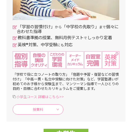
「学習の習慣付け」
「中学校の先取り」
個々に
から
まで
合わせた指導
教科書準拠の授業、無料月例テスト
しっかり定着
で
英検®対策、中学受験
対応
にも
「学校で役に立つノートの取り方」「宿題や予習・復習などの習慣
付け」「中高一貫・私立中受験に向けた対策」など、学習塾通いが
初めてのお子様から受験生まで、マンツーマン指導で一人ひとりの
目的・目標に合わせたカリキュラムをご提案します。
小学生コース 詳細はこちら>>
授業料