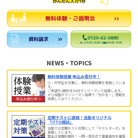
かんたん入力1分
無料体験・ご説明会
0120-62-0885
資料請求
月～土 10:00～22:00 / 日曜日 10:00～19:00
NEWS・TOPICS
無料体験授業 申込み受付中！
小・中学生を対象に、無料体験授業を実施していま
す。
ご希望の1教科を50分マンツーマンで指導します。
ぜひ当塾のマンツーマン指導で「分かる！」感動を
体感してみてください。
定期テストに直結！当塾オリジナル
「ITTO模試」
当塾では定期テスト対策として「テストターボ」を
実施しています。
塾生は受験料無料！一問一答形式で重要語句を確実