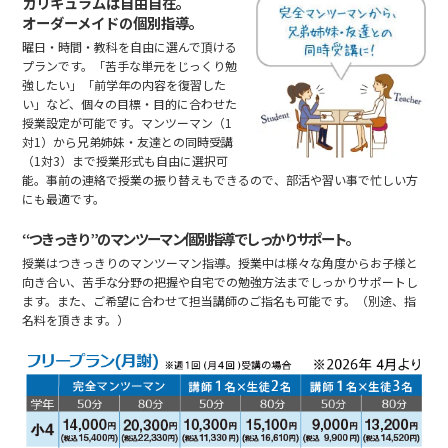
カリキュラムは自由自在。
オーダーメイドの個別指導。
曜日・時間・教科を自由に選んで頂ける
プランです。「苦手な単元をじっくり勉
強したい」「前学年の内容を復習した
い」など、個々の目標・目的に合わせた
授業設定が可能です。マンツーマン（1
対1）から兄弟姉妹・友達との同時受講
（1対3）まで授業形式も自由に選択可
能。事前の連絡で授業の振り替えもできるので、部活や習い事で忙しい方
にも最適です。
“つきっきり”のマンツーマン個別指導でしっかりサポート。
授業はつきっきりのマンツーマン指導。授業中は様々な角度からお子様と
向き合い、苦手な分野の把握や自宅での勉強方法までしっかりサポートし
ます。また、ご希望に合わせて担当講師のご指名も可能です。（別途、指
名料を頂きます。）