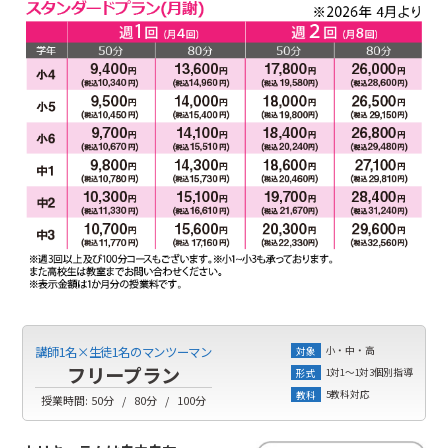
小・中・高
講師1名×生徒1名のマンツーマン
対象
フリープラン
1対1～1対3個別指導
形式
5教科対応
教科
授業時間:
50分
80分
100分