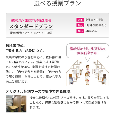
選べる授業プラン
小学生・中学生
講師1名×生徒3名の個別指導
対象
スタンダードプラン
1対3個別指導形式
形式
5教科対応
教科
授業時間:
50分
80分
100分
教科書中心。
”考える力”が身につく。
授業は学校の予習を中心に、教科書に沿
った内容で行います。授業形式は講師1
名につき生徒3名。指導を受ける時間の
他に、「自分で考える時間」「自分の力
で解く時間」を持つことで、確かな学力
向上に繋げます。
オリジナル個別ブースで集中できる環境。
授業は仕切られた個別ブースで行います。周りを気にする
ことなく、適度な緊張感のなかで集中して授業を受けら
れます。