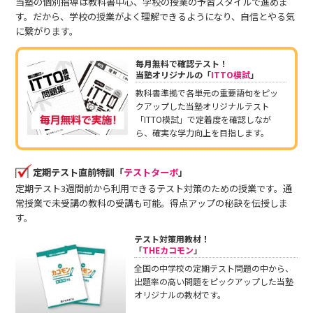
当塾の個別指導は教科書中心、学校の授業の予習スタイルで進めま
す。だから、学校の授業がよく理解できるようになり、自信とやる気
に繋がります。
毎月無料で確認テスト！
当塾オリジナルの「
ITTO模試
」
教科書準拠で各単元の重要語句をピッ
クアップした当塾オリジナルテスト
「ITTO模試」で定着度を確認しなが
ら、確実な学力向上を目指します。
定期テスト直前特訓「
テストターボ
」
定期テスト3週間前から利用できるテスト対策のための授業です。通
常授業で未受講の教科の受講も可能。得点アップの秘訣を伝授しま
す。
テスト対策用教材！
「
THEカコモン
」
全国の中学校の定期テスト問題の中から、
出題率の高い問題をピックアップした当塾
オリジナルの教材です。