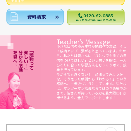
0120-62-0885
資料請求
月～土 10:00～22:00 / 日曜日 10:00～19:00
Teacher’s Message
小さな自信の積み重ねが勉強への意欲、そし
て成績アップに繋がると思っています。だか
ら、私たちは皆さんに「ひとつでも多くの自
信をつけてほしい」という想いを胸に、一人
ひとりに合った学習方法をじっくり考え、授
業を行っています。
今からでも遅くない！「頑張ってみようか
な」そう思った瞬間から「わかる！」という
感動へ、一歩近づこうとしています。私たち
は、マンツーマン指導ならではのきめ細やか
さで、皆さんが持っている力を最大限に引き
出せるよう、全力でサポートします！