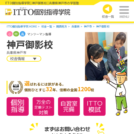
ITTO個別指導学院 | 神戸御影校 | 兵庫県神戸市の学習塾
ITTO個別指導学院 HOME
校舎一覧
関西地方
兵庫県
神戸市
神戸御影校
小
中
高
マンツーマン指導
神戸御影校
兵庫県神戸市
校舎情報
選
ばれるには訳がある。
32
1200
個別ひとすじ
年、信頼の全国
校
個別
万全の
ITTO
自習室
指導
模試
定期テスト
完備
対策
まずはお問い合わせ