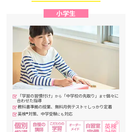
小学生
「学習の習慣付け」
「中学校の先取り」
個々に
から
まで
合わせた指導
教科書準拠の授業、無料月例テスト
しっかり定着
で
英検®対策、中学受験
対応
にも