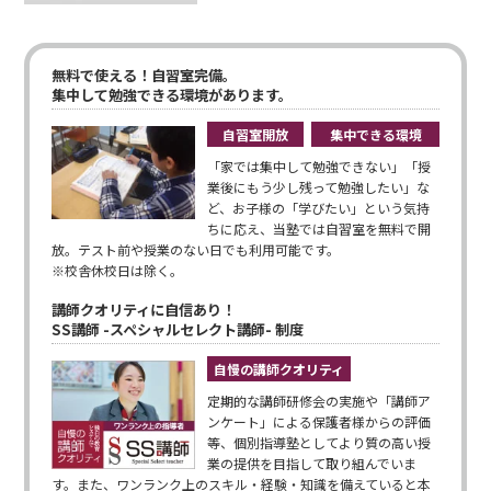
無料で使える！自習室完備。
集中して勉強できる環境があります。
自習室開放
集中できる環境
「家では集中して勉強できない」「授
業後にもう少し残って勉強したい」な
ど、お子様の「学びたい」という気持
ちに応え、当塾では自習室を無料で開
放。テスト前や授業のない日でも利用可能です。
※校舎休校日は除く。
講師クオリティに自信あり！
SS講師 -スペシャルセレクト講師- 制度
自慢の講師クオリティ
定期的な講師研修会の実施や「講師ア
ンケート」による保護者様からの評価
等、個別指導塾としてより質の高い授
業の提供を目指して取り組んでいま
す。また、ワンランク上のスキル・経験・知識を備えていると本