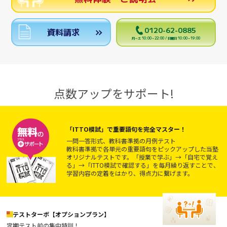
0120-62-0885
資料請求
月～土 10:00～22:00 / 日曜日 10:00～19:00
点数アップをサポート!
「ITTO模試」で重要語句を完全マスター！
一問一答形式、教科書準拠の月例テスト
教科書準拠で各単元の重要語句をピックアップした当塾
オリジナルテストです。「授業で学ぶ」→「自宅で覚え
る」→「ITTO模試で確認する」を毎月繰り返すことで、
学習内容の定着をはかり、得点力に繋げます。
テストターボ【オプションプラン】
定期テスト前の集中特訓！