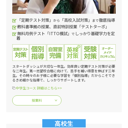
「定期テスト対策」
「高校入試対策」
徹底指導
から
まで
教科書準拠の授業、直前特訓授業「テストターボ」
無料月例テスト「ITTO模試」
しっかり基礎学力を定
で
着
スタートダッシュが大切な一年生。効率良い定期テスト対策が必要
な二年生。第一志望校合格に向けて、苦手を補い得意を伸ばす三年
生。その時々のお子様に必要な学習を「個別指導」だからこそでき
るきめ細かな指導で、しっかりサポートします。
中学生コース 詳細はこちら>>
授業料
高校生