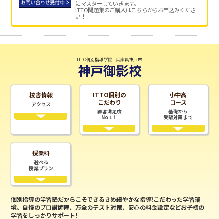
にマスターしていきます。
ITTO問題集のご購入はこちらからお申込みくださ
い！
ITTO個別指導学院 | 兵庫県神戸市
神戸御影校
校舎情報
ITTO個別の
小中高
こだわり
コース
アクセス
顧客満足度
基礎から
No.1！
受験対策まで
授業料
選べる
授業プラン
個別指導の学習塾だからこそできるきめ細やかな指導!こだわった学習環
境、自慢のプロ講師陣、万全のテスト対策、安心の料金設定などお子様の
学習をしっかりサポート!