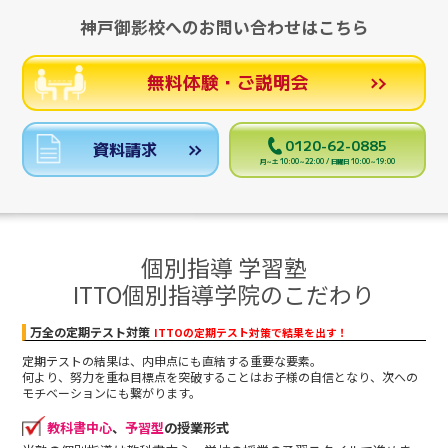
神戸御影校へのお問い合わせはこちら
無料体験・ご説明会
0120-62-0885
資料請求
月～土 10:00～22:00 / 日曜日 10:00～19:00
個別指導 学習塾
ITTO個別指導学院のこだわり
万全の定期テスト対策
ITTOの定期テスト対策で結果を出す！
定期テストの結果は、内申点にも直結する重要な要素。
何より、努力を重ね目標点を突破することはお子様の自信となり、次への
モチベーションにも繋がります。
教科書中心
、
予習型
の授業形式