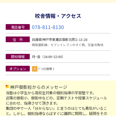
校舎情報・アクセス
078-811-8130
電話番号
住 所
兵庫県神戸市東灘区御影石町2-13-28
鳴尾御影線、セブンイレブンのすぐ側。交差点角地
開校情報
月~金（16:00~22:00）
オプション
神戸御影校からのメッセージ
当塾は小学生から高校生対象の個別指導の学習塾です。
近隣の御影小、御影中などの、定期テストや授業スケジュール
に合わせ、指導させて頂きます。
集団の中で一人「分からない」と言うのはとても勇気がいるこ
と。しかし、個別指導ならばすぐに講師に質問し、疑問をその