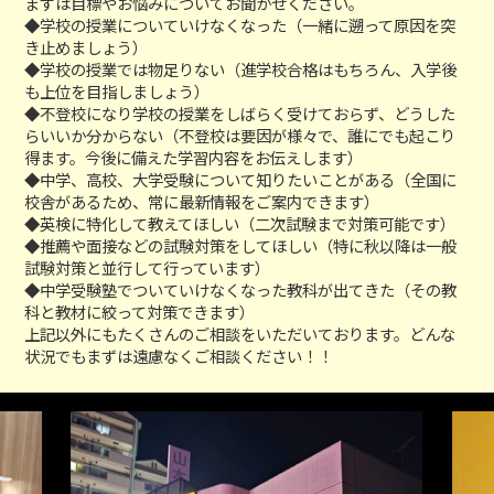
まずは目標やお悩みについてお聞かせください。
◆学校の授業についていけなくなった（一緒に遡って原因を突
き止めましょう）
◆学校の授業では物足りない（進学校合格はもちろん、入学後
も上位を目指しましょう）
◆不登校になり学校の授業をしばらく受けておらず、どうした
らいいか分からない（不登校は要因が様々で、誰にでも起こり
得ます。今後に備えた学習内容をお伝えします）
◆中学、高校、大学受験について知りたいことがある（全国に
校舎があるため、常に最新情報をご案内できます）
◆英検に特化して教えてほしい（二次試験まで対策可能です）
◆推薦や面接などの試験対策をしてほしい（特に秋以降は一般
試験対策と並行して行っています）
◆中学受験塾でついていけなくなった教科が出てきた（その教
科と教材に絞って対策できます）
上記以外にもたくさんのご相談をいただいております。どんな
状況でもまずは遠慮なくご相談ください！！