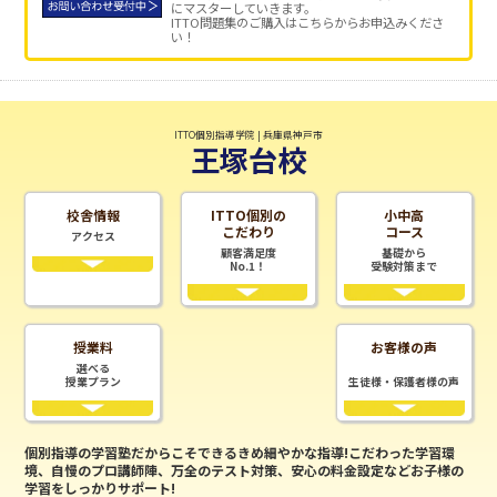
にマスターしていきます。
ITTO問題集のご購入はこちらからお申込みくださ
い！
ITTO個別指導学院 | 兵庫県神戸市
王塚台校
校舎情報
ITTO個別の
小中高
こだわり
コース
アクセス
顧客満足度
基礎から
No.1！
受験対策まで
授業料
お客様の声
選べる
授業プラン
生徒様・保護者様の声
個別指導の学習塾だからこそできるきめ細やかな指導!こだわった学習環
境、自慢のプロ講師陣、万全のテスト対策、安心の料金設定などお子様の
学習をしっかりサポート!