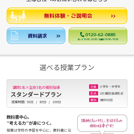
無料体験・ご説明会
0120-62-0885
資料請求
月～土 10:00～22:00 / 日曜日 10:00～19:00
選べる授業プラン
小学生・中学生
講師1名×生徒3名の個別指導
対象
スタンダードプラン
1対3個別指導形式
形式
5教科対応
教科
授業時間:
50分
80分
100分
教科書中心。
”考える力”が身につく。
授業は学校の予習を中心に、教科書に沿