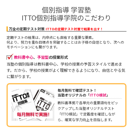
個別指導 学習塾
ITTO個別指導学院のこだわり
万全の定期テスト対策
ITTOの定期テスト対策で結果を出す！
定期テストの結果は、内申点にも直結する重要な要素。
何より、努力を重ね目標点を突破することはお子様の自信となり、次への
モチベーションにも繋がります。
教科書中心
、
予習型
の授業形式
当塾の個別指導は教科書中心、学校の授業の予習スタイルで進めま
す。だから、学校の授業がよく理解できるようになり、自信とやる気
に繋がります。
毎月無料で確認テスト！
当塾オリジナルの「
ITTO模試
」
教科書準拠で各単元の重要語句をピッ
クアップした当塾オリジナルテスト
「ITTO模試」で定着度を確認しなが
ら、確実な学力向上を目指します。