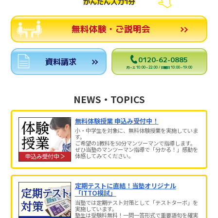
かんたん入力1分
無料体験・ご説明会
0120-62-0885
資料請求
月～土 10:00～22:00 / 日曜日 10:00～19:00
NEWS・TOPICS
無料体験授業 申込み受付中！
小・中学生を対象に、無料体験授業を実施していま
す。
ご希望の1教科を50分マンツーマンで指導します。
ぜひ当塾のマンツーマン指導で「分かる！」感動を
体感してみてください。
定期テストに直結！当塾オリジナル
「ITTO模試」
当塾では定期テスト対策として「テストターボ」を
実施しています。
塾生は受験料無料！一問一答形式で重要語句を確実