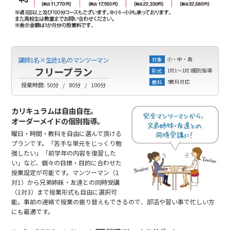
小・中・高
講師1名×生徒1名のマンツーマン
対象
フリープラン
1対1～1対3個別指導
形式
5教科対応
教科
授業時間:
50分
80分
100分
カリキュラムは自由自在。
オーダーメイドの個別指導。
曜日・時間・教科を自由に選んで頂ける
プランです。「苦手な単元をじっくり勉
強したい」「前学年の内容を復習した
い」など、個々の目標・目的に合わせた
授業設定が可能です。マンツーマン（1
対1）から兄弟姉妹・友達との同時受講
（1対3）まで授業形式も自由に選択可
能。事前の連絡で授業の振り替えもできるので、部活や習い事で忙しい方
にも最適です。