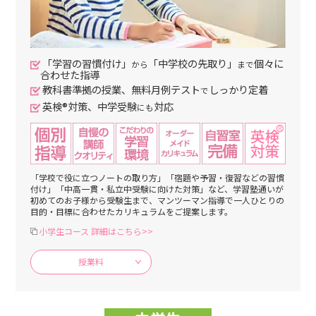
「学習の習慣付け」
「中学校の先取り」
個々に
から
まで
合わせた指導
教科書準拠の授業、無料月例テスト
しっかり定着
で
英検®対策、中学受験
対応
にも
「学校で役に立つノートの取り方」「宿題や予習・復習などの習慣
付け」「中高一貫・私立中受験に向けた対策」など、学習塾通いが
初めてのお子様から受験生まで、マンツーマン指導で一人ひとりの
目的・目標に合わせたカリキュラムをご提案します。
小学生コース 詳細はこちら>>
授業料