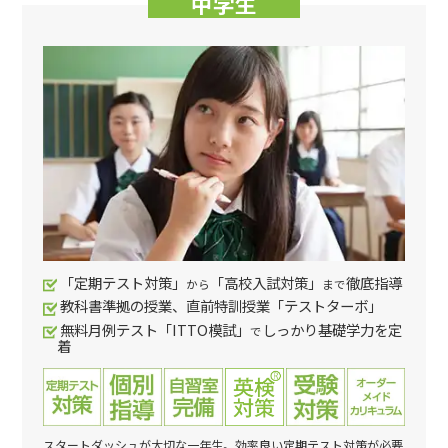
中学生
「定期テスト対策」
「高校入試対策」
徹底指導
から
まで
教科書準拠の授業、直前特訓授業「テストターボ」
無料月例テスト「ITTO模試」
しっかり基礎学力を定
で
着
スタートダッシュが大切な一年生。効率良い定期テスト対策が必要