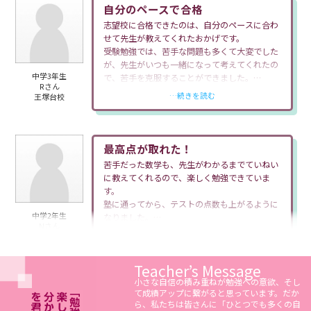
自分のペースで合格
志望校に合格できたのは、自分のペースに合わ
せて先生が教えてくれたおかげです。
受験勉強では、苦手な問題も多くて大変でした
が、先生がいつも一緒になって考えてくれたの
中学3年生
で、苦手を克服することができました。
Rさん
本当にありがとうございました！
…続きを読む
王塚台校
最高点が取れた！
苦手だった数学も、先生がわかるまでていねい
に教えてくれるので、楽しく勉強できていま
す。
塾に通ってから、テストの点数も上がるように
中学2年生
なりました。
Nさん
最近のテストでは、自己最高点を取ることがで
…続きを読む
王塚台校
きて、本当にうれしかったです！
Teacher’s Message
小さな自信の積み重ねが勉強への意欲、そし
て成績アップに繋がると思っています。だか
ら、私たちは皆さんに「ひとつでも多くの自