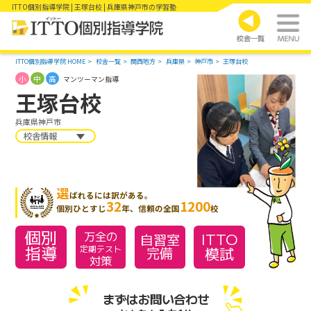
ITTO個別指導学院 | 王塚台校 | 兵庫県神戸市の学習塾
ITTO個別指導学院 HOME
校舎一覧
関西地方
兵庫県
神戸市
王塚台校
小
中
高
マンツーマン指導
王塚台校
兵庫県神戸市
校舎情報
選
ばれるには訳がある。
32
1200
個別ひとすじ
年、信頼の全国
校
個別
万全の
ITTO
自習室
指導
模試
定期テスト
完備
対策
まずはお問い合わせ