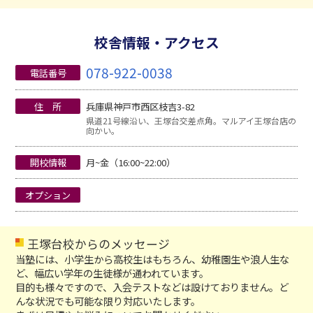
校舎情報・アクセス
078-922-0038
電話番号
住 所
兵庫県神戸市西区枝吉3-82
県道21号線沿い、王塚台交差点角。マルアイ王塚台店の
向かい。
開校情報
月~金（16:00~22:00）
オプション
王塚台校からのメッセージ
当塾には、小学生から高校生はもちろん、幼稚園生や浪人生な
ど、幅広い学年の生徒様が通われています。
目的も様々ですので、入会テストなどは設けておりません。ど
んな状況でも可能な限り対応いたします。