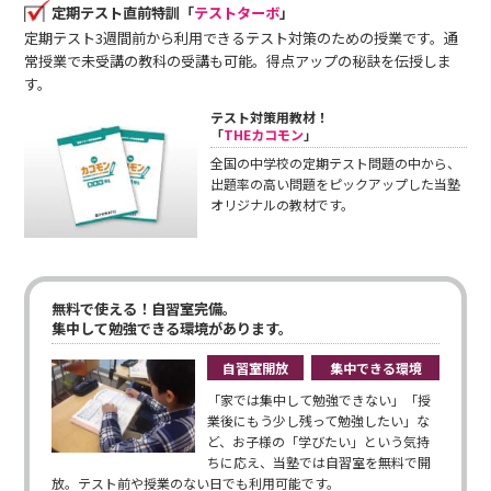
定期テスト直前特訓「
テストターボ
」
定期テスト3週間前から利用できるテスト対策のための授業です。通
常授業で未受講の教科の受講も可能。得点アップの秘訣を伝授しま
す。
テスト対策用教材！
「
THEカコモン
」
全国の中学校の定期テスト問題の中から、
出題率の高い問題をピックアップした当塾
オリジナルの教材です。
無料で使える！自習室完備。
集中して勉強できる環境があります。
自習室開放
集中できる環境
「家では集中して勉強できない」「授
業後にもう少し残って勉強したい」な
ど、お子様の「学びたい」という気持
ちに応え、当塾では自習室を無料で開
放。テスト前や授業のない日でも利用可能です。