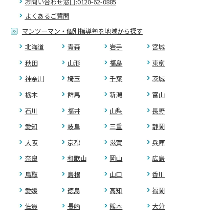
お問い合わせ窓口:0120-62-0885
よくあるご質問
マンツーマン・個別指導塾を地域から探す
北海道
青森
岩手
宮城
秋田
山形
福島
東京
神奈川
埼玉
千葉
茨城
栃木
群馬
新潟
富山
石川
福井
山梨
長野
愛知
岐阜
三重
静岡
大阪
京都
滋賀
兵庫
奈良
和歌山
岡山
広島
鳥取
島根
山口
香川
愛媛
徳島
高知
福岡
佐賀
長崎
熊本
大分