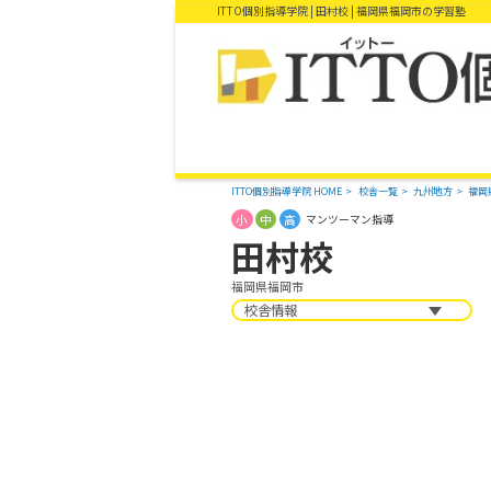
ITTO個別指導学院 | 田村校 | 福岡県福岡市の学習塾
ITTO個別指導学院 HOME
校舎一覧
九州地方
福岡
小
中
高
マンツーマン指導
田村校
福岡県福岡市
校舎情報