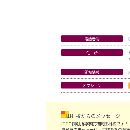
電話番号
住 所
開校情報
オプション
田村校からのメッセージ
ITTO個別指導学院福岡田村校です！
当教室のモットーは『生徒たちの夢