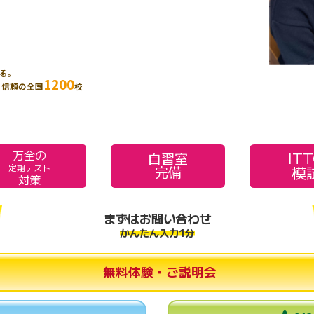
る。
1200
、信頼の全国
校
万全の
IT
自習室
模
定期テスト
完備
対策
まずはお問い合わせ
かんたん入力1分
無料体験・ご説明会