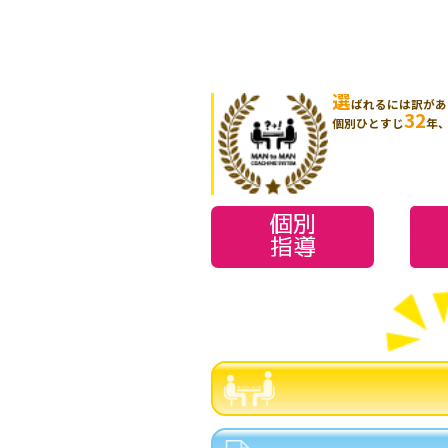
選
ばれるには訳があ
32
個別ひとすじ
年
個別
指導