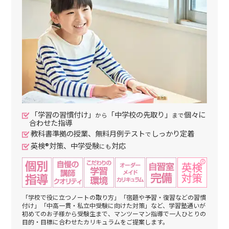
「学習の習慣付け」
「中学校の先取り」
個々に
から
まで
合わせた指導
教科書準拠の授業、無料月例テスト
しっかり定着
で
英検®対策、中学受験
対応
にも
「学校で役に立つノートの取り方」「宿題や予習・復習などの習慣
付け」「中高一貫・私立中受験に向けた対策」など、学習塾通いが
初めてのお子様から受験生まで、マンツーマン指導で一人ひとりの
目的・目標に合わせたカリキュラムをご提案します。