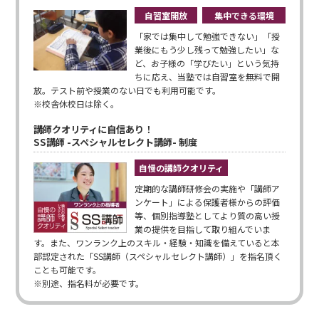
自習室開放
集中できる環境
「家では集中して勉強できない」「授
業後にもう少し残って勉強したい」な
ど、お子様の「学びたい」という気持
ちに応え、当塾では自習室を無料で開
放。テスト前や授業のない日でも利用可能です。
※校舎休校日は除く。
講師クオリティに自信あり！
SS講師 -スペシャルセレクト講師- 制度
自慢の講師クオリティ
定期的な講師研修会の実施や「講師ア
ンケート」による保護者様からの評価
等、個別指導塾としてより質の高い授
業の提供を目指して取り組んでいま
す。また、ワンランク上のスキル・経験・知識を備えていると本
部認定された「SS講師（スペシャルセレクト講師）」を指名頂く
ことも可能です。
※別途、指名料が必要です。