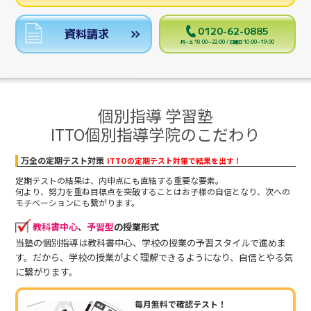
0120-62-0885
資料請求
月～土 10:00～22:00 / 日曜日 10:00～19:00
個別指導 学習塾
ITTO個別指導学院のこだわり
万全の定期テスト対策
ITTOの定期テスト対策で結果を出す！
定期テストの結果は、内申点にも直結する重要な要素。
何より、努力を重ね目標点を突破することはお子様の自信となり、次への
モチベーションにも繋がります。
教科書中心
、
予習型
の授業形式
当塾の個別指導は教科書中心、学校の授業の予習スタイルで進めま
す。だから、学校の授業がよく理解できるようになり、自信とやる気
に繋がります。
毎月無料で確認テスト！