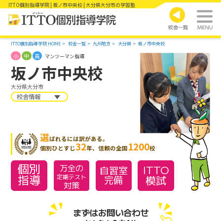
ITTO個別指導学院 | 坂ノ市中央校 | 大分県大分市の学習塾
ITTO個別指導学院 HOME
校舎一覧
九州地方
大分県
坂ノ市中央校
小
中
高
マンツーマン指導
坂ノ市中央校
大分県大分市
校舎情報
選
ばれるには訳がある。
32
1200
個別ひとすじ
年、信頼の全国
校
個別
万全の
ITTO
自習室
指導
模試
定期テスト
完備
対策
まずはお問い合わせ