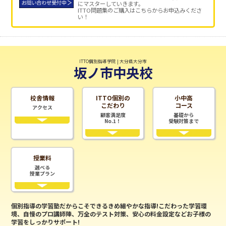
にマスターしていきます。
ITTO問題集のご購入はこちらからお申込みくださ
い！
ITTO個別指導学院 | 大分県大分市
坂ノ市中央校
校舎情報
ITTO個別の
小中高
こだわり
コース
アクセス
顧客満足度
基礎から
No.1！
受験対策まで
授業料
選べる
授業プラン
個別指導の学習塾だからこそできるきめ細やかな指導!こだわった学習環
境、自慢のプロ講師陣、万全のテスト対策、安心の料金設定などお子様の
学習をしっかりサポート!