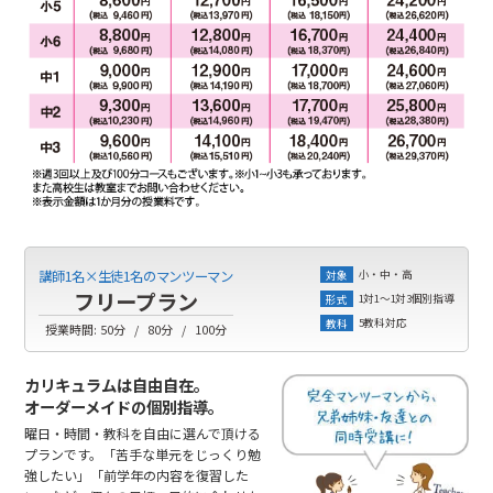
小・中・高
講師1名×生徒1名のマンツーマン
対象
フリープラン
1対1～1対3個別指導
形式
5教科対応
教科
授業時間:
50分
80分
100分
カリキュラムは自由自在。
オーダーメイドの個別指導。
曜日・時間・教科を自由に選んで頂ける
プランです。「苦手な単元をじっくり勉
強したい」「前学年の内容を復習した