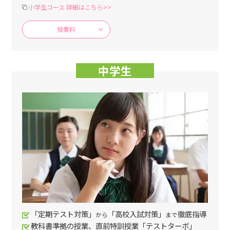
小学生コース 詳細はこちら>>
授業料
中学生
「定期テスト対策」
「高校入試対策」
徹底指導
から
まで
教科書準拠の授業、直前特訓授業「テストターボ」