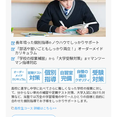
長年培った個別指導
ノウハウでしっかりサポート
の
「部活や習いごともしっかり両立！」オーダーメイド
カリキュラム
「学校の授業補習」
「大学受験対策」
マンツー
から
まで
マン指導対応
高校に進学し中学に比べてさらに難しくなった学校の授業に対し
て、分からない単元の補習や定期テスト対策、大学入試に向けた対
策など、当塾では万全の学習環境の中で一人ひとりの目標と目的に
合わせた個別指導でお子様をしっかりサポートします。
高校生コース 詳細はこちら>>