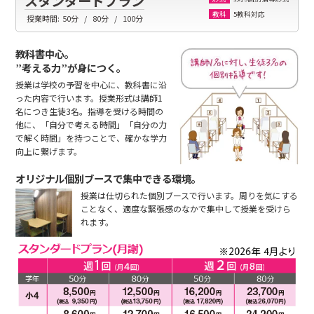
スタンダードプラン
5教科対応
教科
授業時間:
50分
80分
100分
教科書中心。
”考える力”が身につく。
授業は学校の予習を中心に、教科書に沿
った内容で行います。授業形式は講師1
名につき生徒3名。指導を受ける時間の
他に、「自分で考える時間」「自分の力
で解く時間」を持つことで、確かな学力
向上に繋げます。
オリジナル個別ブースで集中できる環境。
授業は仕切られた個別ブースで行います。周りを気にする
ことなく、適度な緊張感のなかで集中して授業を受けら
れます。