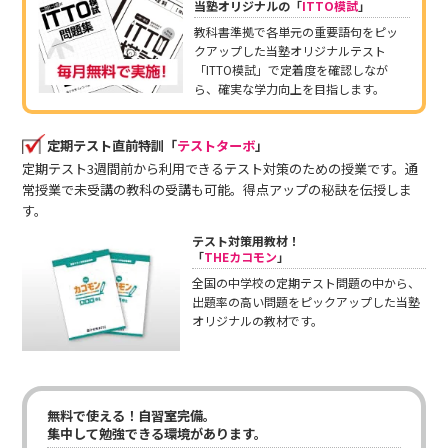
当塾オリジナルの「
ITTO模試
」
教科書準拠で各単元の重要語句をピッ
クアップした当塾オリジナルテスト
「ITTO模試」で定着度を確認しなが
ら、確実な学力向上を目指します。
定期テスト直前特訓「
テストターボ
」
定期テスト3週間前から利用できるテスト対策のための授業です。通
常授業で未受講の教科の受講も可能。得点アップの秘訣を伝授しま
す。
テスト対策用教材！
「
THEカコモン
」
全国の中学校の定期テスト問題の中から、
出題率の高い問題をピックアップした当塾
オリジナルの教材です。
無料で使える！自習室完備。
集中して勉強できる環境があります。