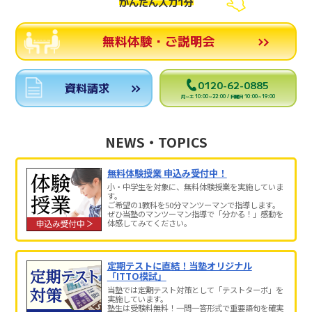
かんたん入力1分
無料体験・ご説明会
0120-62-0885
資料請求
月～土 10:00～22:00 / 日曜日 10:00～19:00
NEWS・TOPICS
無料体験授業 申込み受付中！
小・中学生を対象に、無料体験授業を実施していま
す。
ご希望の1教科を50分マンツーマンで指導します。
ぜひ当塾のマンツーマン指導で「分かる！」感動を
体感してみてください。
定期テストに直結！当塾オリジナル
「ITTO模試」
当塾では定期テスト対策として「テストターボ」を
実施しています。
塾生は受験料無料！一問一答形式で重要語句を確実