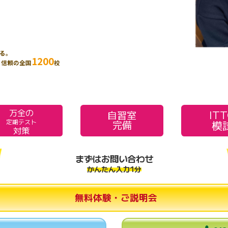
る。
1200
、信頼の全国
校
万全の
IT
自習室
模
定期テスト
完備
対策
まずはお問い合わせ
かんたん入力1分
無料体験・ご説明会