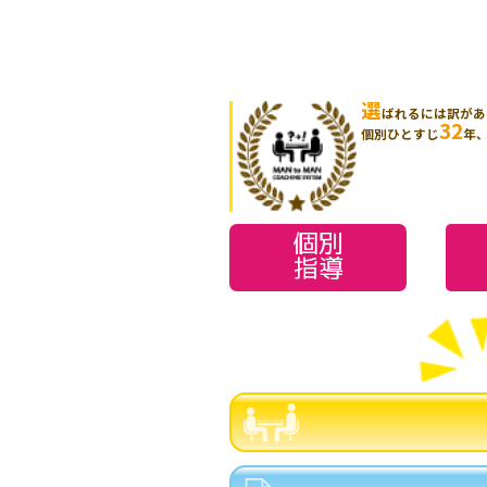
選
ばれるには訳があ
32
個別ひとすじ
年
個別
指導