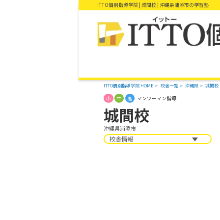
ITTO個別指導学院 | 城間校 | 沖縄県浦添市の学習塾
ITTO個別指導学院 HOME
校舎一覧
沖縄県
城間校
小
中
高
マンツーマン指導
城間校
沖縄県浦添市
校舎情報